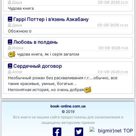
Даша
05-08-2026
23:31
Чудова книга
Гаррі Поттер і в’язень Азкабану
Даша
05-08-2026
23:30
Обожнюю☺️
Любовь в полдень
Илона
05-08-2026
11:43
чудова книга, як і серія загалом
Сердечный договор
Annat
03-08-2026
21:29
Необычный роман без расхваливания г.г....обычно, все
такие красивые, умные, богатые...
Непонятная история, но очень добрая
book-online.com.ua
© 2019
Все книги на нашем сайте предоставены для ознакомления и
защищены авторским правом