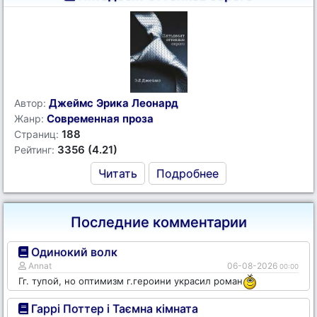
Джеймс Эрика Леонард
Автор:
Современная проза
Жанр:
188
Страниц:
3356 (4.21)
Рейтинг:
Читать
Подробнее
Последние комментарии
Одинокий волк
Annat
06-08-2026
00:00
Гг. тупой, но оптимизм г.героини украсил роман
Гаррі Поттер і Таємна кімната