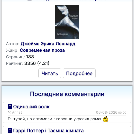
Джеймс Эрика Леонард
Автор:
Современная проза
Жанр:
188
Страниц:
3356 (4.21)
Рейтинг:
Читать
Подробнее
Последние комментарии
Одинокий волк
Annat
06-08-2026
00:00
Гг. тупой, но оптимизм г.героини украсил роман
Гаррі Поттер і Таємна кімната