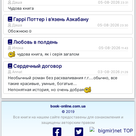
Даша
05-08-2026
23:31
Чудова книга
Гаррі Поттер і в’язень Азкабану
Даша
05-08-2026
23:30
Обожнюю☺️
Любовь в полдень
Илона
05-08-2026
11:43
чудова книга, як і серія загалом
Сердечный договор
Annat
03-08-2026
21:29
Необычный роман без расхваливания г.г....обычно, все
такие красивые, умные, богатые...
Непонятная история, но очень добрая
book-online.com.ua
© 2019
Все книги на нашем сайте предоставены для ознакомления и
защищены авторским правом