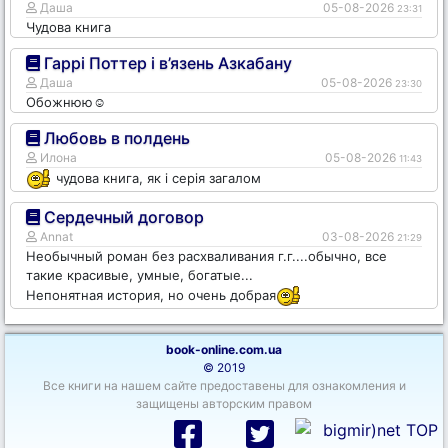
Даша
05-08-2026
23:31
Чудова книга
Гаррі Поттер і в’язень Азкабану
Даша
05-08-2026
23:30
Обожнюю☺️
Любовь в полдень
Илона
05-08-2026
11:43
чудова книга, як і серія загалом
Сердечный договор
Annat
03-08-2026
21:29
Необычный роман без расхваливания г.г....обычно, все
такие красивые, умные, богатые...
Непонятная история, но очень добрая
book-online.com.ua
© 2019
Все книги на нашем сайте предоставены для ознакомления и
защищены авторским правом