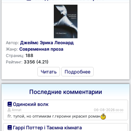
Джеймс Эрика Леонард
Автор:
Современная проза
Жанр:
188
Страниц:
3356 (4.21)
Рейтинг:
Читать
Подробнее
Последние комментарии
Одинокий волк
Annat
06-08-2026
00:00
Гг. тупой, но оптимизм г.героини украсил роман
Гаррі Поттер і Таємна кімната