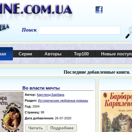
Поиск
ная
Серии
Авторы
Top100
Новые посту
Последние добавленные книги.
Во власти мечты
Автор:
Картленд Барбара
Раздел:
Исторические любовные романы
Год:
2004
Страниц:
98
Дата добавления:
26-07-2020
Читать
Подробнее