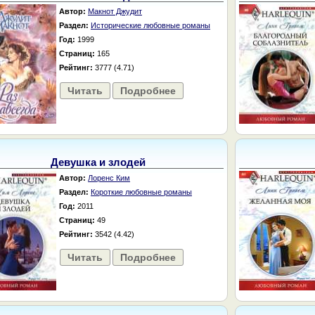
Автор:
Макнот Джудит
Раздел:
Исторические любовные романы
Год:
1999
Страниц:
165
Рейтинг:
3777 (4.71)
Читать
Подробнее
Девушка и злодей
Автор:
Лоренс Ким
Раздел:
Короткие любовные романы
Год:
2011
Страниц:
49
Рейтинг:
3542 (4.42)
Читать
Подробнее