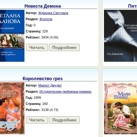
Невеста Демона
Пят
Автор:
Жданова Светлана
Раздел:
Фэнтези
Год:
0
Страниц:
229
Рейтинг:
3434 (4.55)
Читать
Подробнее
Королевство грез
Автор:
Макнот Джудит
Раздел:
Исторические любовные романы
Год:
1999
Страниц:
160
Рейтинг:
3138 (4.73)
Читать
Подробнее