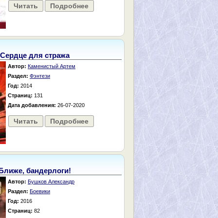
Читать
Подробнее
Сердце для стража
Автор:
Каменистый Артем
Раздел:
Фэнтези
Год:
2014
Страниц:
131
Дата добавления:
26-07-2020
Читать
Подробнее
Ближе, бандерлоги!
Автор:
Бушков Александр
Раздел:
Боевики
Год:
2016
Страниц:
82