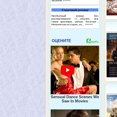
загалом
>>>>>
Сердечный договор
Необычный роман без
расхваливания г.г....обычно, все
такие красивые, умные, богатые...
Непонятная история, но...
>>>>>
ОЦЕНИТЕ
Sensual Dance Scenes We
Saw In Movies