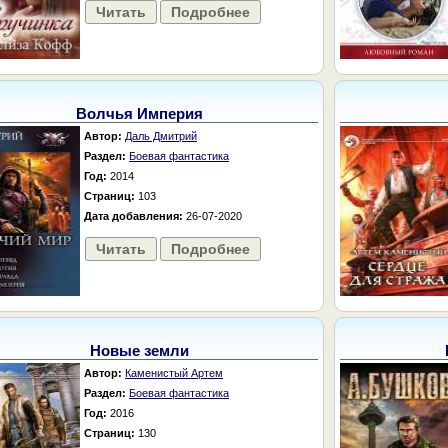
Читать
Подробнее
Волчья Империя
Автор:
Даль Дмитрий
Раздел:
Боевая фантастика
Год:
2014
Страниц:
103
Дата добавления:
26-07-2020
Читать
Подробнее
Новые земли
Автор:
Каменистый Артем
Раздел:
Боевая фантастика
Год:
2016
Страниц:
130