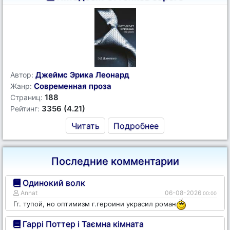
Джеймс Эрика Леонард
Автор:
Современная проза
Жанр:
188
Страниц:
3356 (4.21)
Рейтинг:
Читать
Подробнее
Последние комментарии
Одинокий волк
Annat
06-08-2026
00:00
Гг. тупой, но оптимизм г.героини украсил роман
Гаррі Поттер і Таємна кімната