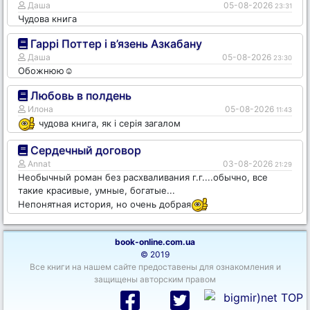
Даша
05-08-2026
23:31
Чудова книга
Гаррі Поттер і в’язень Азкабану
Даша
05-08-2026
23:30
Обожнюю☺️
Любовь в полдень
Илона
05-08-2026
11:43
чудова книга, як і серія загалом
Сердечный договор
Annat
03-08-2026
21:29
Необычный роман без расхваливания г.г....обычно, все
такие красивые, умные, богатые...
Непонятная история, но очень добрая
book-online.com.ua
© 2019
Все книги на нашем сайте предоставены для ознакомления и
защищены авторским правом