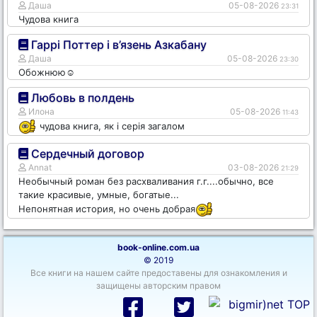
Даша
05-08-2026
23:31
Чудова книга
Гаррі Поттер і в’язень Азкабану
Даша
05-08-2026
23:30
Обожнюю☺️
Любовь в полдень
Илона
05-08-2026
11:43
чудова книга, як і серія загалом
Сердечный договор
Annat
03-08-2026
21:29
Необычный роман без расхваливания г.г....обычно, все
такие красивые, умные, богатые...
Непонятная история, но очень добрая
book-online.com.ua
© 2019
Все книги на нашем сайте предоставены для ознакомления и
защищены авторским правом