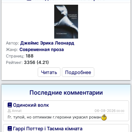
Джеймс Эрика Леонард
Автор:
Современная проза
Жанр:
188
Страниц:
3356 (4.21)
Рейтинг:
Читать
Подробнее
Последние комментарии
Одинокий волк
Annat
06-08-2026
00:00
Гг. тупой, но оптимизм г.героини украсил роман
Гаррі Поттер і Таємна кімната