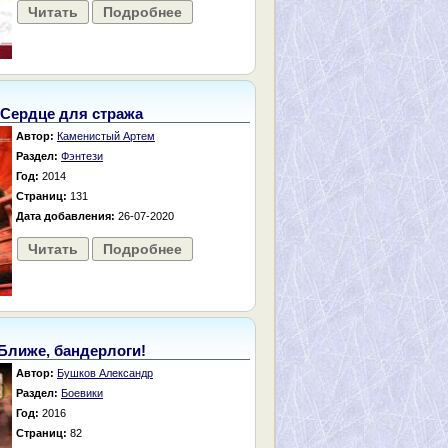
Читать
Подробнее
Сердце для стража
Автор:
Каменистый Артем
Раздел:
Фэнтези
Год:
2014
Страниц:
131
Дата добавления:
26-07-2020
Читать
Подробнее
Ближе, бандерлоги!
Автор:
Бушков Александр
Раздел:
Боевики
Год:
2016
Страниц:
82