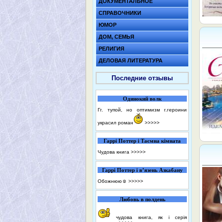
ДОКУМЕНТАЛЬНОЕ
СПРАВОЧНИКИ
ЮМОР
ДОМ, СЕМЬЯ
РЕЛИГИЯ
ДЕЛОВАЯ ЛИТЕРАТУРА
Последние отзывы
Одинокий волк
Гг. тупой, но оптимизм г.героини
украсил роман
>>>>>
Гаррі Поттер і Таємна кімната
Чудова книга
>>>>>
Гаррі Поттер і в’язень Азкабану
Обожнюю☺️
>>>>>
Любовь в полдень
чудова книга, як і серія