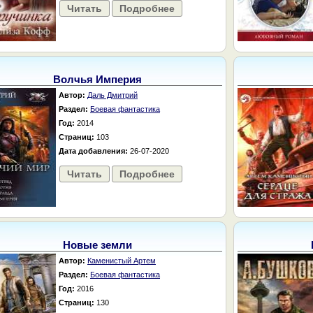
Читать
Подробнее
Волчья Империя
Автор:
Даль Дмитрий
Раздел:
Боевая фантастика
Год:
2014
Страниц:
103
Дата добавления:
26-07-2020
Читать
Подробнее
Новые земли
Автор:
Каменистый Артем
Раздел:
Боевая фантастика
Год:
2016
Страниц:
130