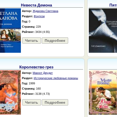
Невеста Демона
Пят
Автор:
Жданова Светлана
Раздел:
Фэнтези
Год:
0
Страниц:
229
Рейтинг:
3434 (4.55)
Читать
Подробнее
Королевство грез
Автор:
Макнот Джудит
Раздел:
Исторические любовные романы
Год:
1999
Страниц:
160
Рейтинг:
3138 (4.73)
Читать
Подробнее