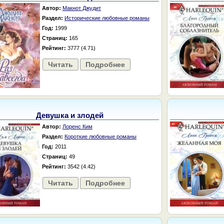
Автор:
Макнот Джудит
Раздел:
Исторические любовные романы
Год:
1999
Страниц:
165
Рейтинг:
3777 (4.71)
Читать
Подробнее
Девушка и злодей
Автор:
Лоренс Ким
Раздел:
Короткие любовные романы
Год:
2011
Страниц:
49
Рейтинг:
3542 (4.42)
Читать
Подробнее