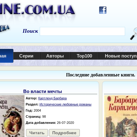
Поиск
ная
Серии
Авторы
Top100
Новые посту
Последние добавленные книги.
Во власти мечты
Автор:
Картленд Барбара
Раздел:
Исторические любовные романы
Год:
2004
Страниц:
98
Дата добавления:
26-07-2020
Читать
Подробнее