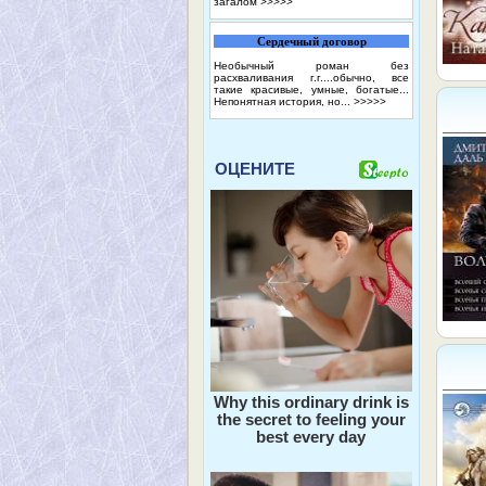
загалом
>>>>>
Сердечный договор
Необычный роман без
расхваливания г.г....обычно, все
такие красивые, умные, богатые...
Непонятная история, но...
>>>>>
ОЦЕНИТЕ
Why this ordinary drink is
the secret to feeling your
best every day