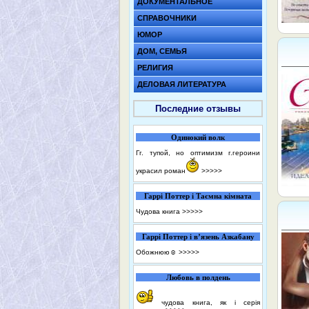
ДОКУМЕНТАЛЬНОЕ
СПРАВОЧНИКИ
ЮМОР
ДОМ, СЕМЬЯ
РЕЛИГИЯ
ДЕЛОВАЯ ЛИТЕРАТУРА
Последние отзывы
Одинокий волк
Гг. тупой, но оптимизм г.героини
украсил роман
>>>>>
Гаррі Поттер і Таємна кімната
Чудова книга
>>>>>
Гаррі Поттер і в’язень Азкабану
Обожнюю☺️
>>>>>
Любовь в полдень
чудова книга, як і серія