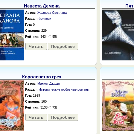
Невеста Демона
Пят
Автор:
Жданова Светлана
Раздел:
Фэнтези
Год:
0
Страниц:
229
Рейтинг:
3434 (4.55)
Читать
Подробнее
Королевство грез
Автор:
Макнот Джудит
Раздел:
Исторические любовные романы
Год:
1999
Страниц:
160
Рейтинг:
3138 (4.73)
Читать
Подробнее