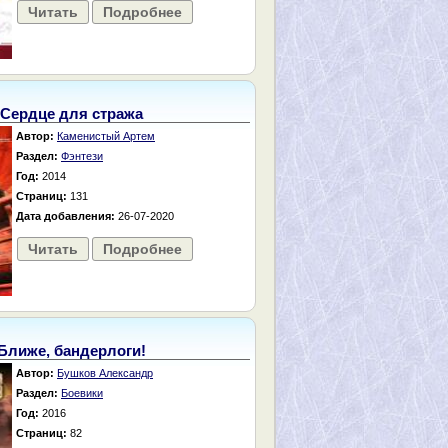
Читать
Подробнее
Сердце для стража
Автор:
Каменистый Артем
Раздел:
Фэнтези
Год:
2014
Страниц:
131
Дата добавления:
26-07-2020
Читать
Подробнее
Ближе, бандерлоги!
Автор:
Бушков Александр
Раздел:
Боевики
Год:
2016
Страниц:
82