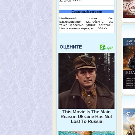
загалом
>>>>>
Сердечный договор
Необычный роман без
расхваливания г.г....обычно, все
такие красивые, умные, богатые...
Непонятная история, но...
>>>>>
ОЦЕНИТЕ
This Movie Is The Main
Reason Ukraine Has Not
Lost To Russia