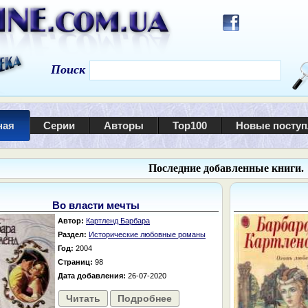
Поиск
ная
Серии
Авторы
Top100
Новые посту
Последние добавленные книги.
Во власти мечты
Автор:
Картленд Барбара
Раздел:
Исторические любовные романы
Год:
2004
Страниц:
98
Дата добавления:
26-07-2020
Читать
Подробнее