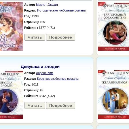
Автор:
Макнот Джудит
Раздел:
Исторические любовные романы
Год:
1999
Страниц:
165
Рейтинг:
3777 (4.71)
Читать
Подробнее
Девушка и злодей
Автор:
Лоренс Ким
Раздел:
Короткие любовные романы
Год:
2011
Страниц:
49
Рейтинг:
3542 (4.42)
Читать
Подробнее