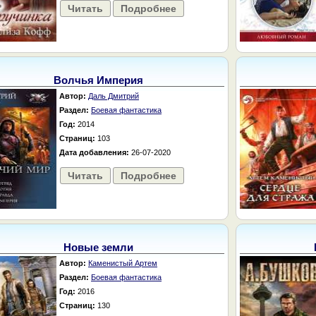
Читать
Подробнее
Волчья Империя
Автор:
Даль Дмитрий
Раздел:
Боевая фантастика
Год:
2014
Страниц:
103
Дата добавления:
26-07-2020
Читать
Подробнее
Новые земли
Автор:
Каменистый Артем
Раздел:
Боевая фантастика
Год:
2016
Страниц:
130