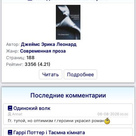
Джеймс Эрика Леонард
Автор:
Современная проза
Жанр:
188
Страниц:
3356 (4.21)
Рейтинг:
Читать
Подробнее
Последние комментарии
Одинокий волк
Annat
06-08-2026
00:00
Гг. тупой, но оптимизм г.героини украсил роман
Гаррі Поттер і Таємна кімната