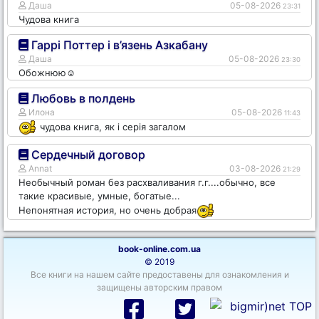
Даша
05-08-2026
23:31
Чудова книга
Гаррі Поттер і в’язень Азкабану
Даша
05-08-2026
23:30
Обожнюю☺️
Любовь в полдень
Илона
05-08-2026
11:43
чудова книга, як і серія загалом
Сердечный договор
Annat
03-08-2026
21:29
Необычный роман без расхваливания г.г....обычно, все
такие красивые, умные, богатые...
Непонятная история, но очень добрая
book-online.com.ua
© 2019
Все книги на нашем сайте предоставены для ознакомления и
защищены авторским правом