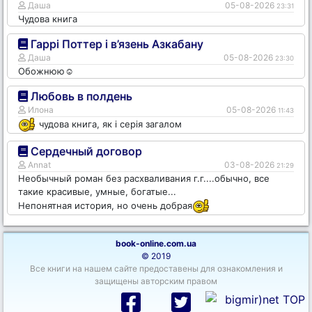
Даша
05-08-2026
23:31
Чудова книга
Гаррі Поттер і в’язень Азкабану
Даша
05-08-2026
23:30
Обожнюю☺️
Любовь в полдень
Илона
05-08-2026
11:43
чудова книга, як і серія загалом
Сердечный договор
Annat
03-08-2026
21:29
Необычный роман без расхваливания г.г....обычно, все
такие красивые, умные, богатые...
Непонятная история, но очень добрая
book-online.com.ua
© 2019
Все книги на нашем сайте предоставены для ознакомления и
защищены авторским правом