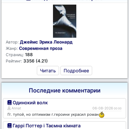
Джеймс Эрика Леонард
Автор:
Современная проза
Жанр:
188
Страниц:
3356 (4.21)
Рейтинг:
Читать
Подробнее
Последние комментарии
Одинокий волк
Annat
06-08-2026
00:00
Гг. тупой, но оптимизм г.героини украсил роман
Гаррі Поттер і Таємна кімната