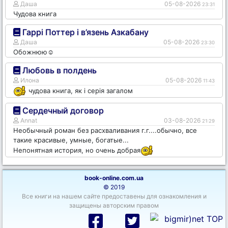
Даша
05-08-2026
23:31
Чудова книга
Гаррі Поттер і в’язень Азкабану
Даша
05-08-2026
23:30
Обожнюю☺️
Любовь в полдень
Илона
05-08-2026
11:43
чудова книга, як і серія загалом
Сердечный договор
Annat
03-08-2026
21:29
Необычный роман без расхваливания г.г....обычно, все
такие красивые, умные, богатые...
Непонятная история, но очень добрая
book-online.com.ua
© 2019
Все книги на нашем сайте предоставены для ознакомления и
защищены авторским правом