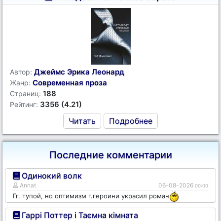
Джеймс Эрика Леонард
Автор:
Современная проза
Жанр:
188
Страниц:
3356 (4.21)
Рейтинг:
Читать
Подробнее
Последние комментарии
Одинокий волк
Annat
06-08-2026
00:00
Гг. тупой, но оптимизм г.героини украсил роман
Гаррі Поттер і Таємна кімната