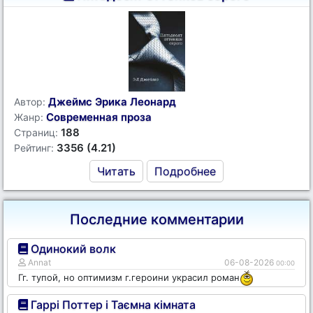
Джеймс Эрика Леонард
Автор:
Современная проза
Жанр:
188
Страниц:
3356 (4.21)
Рейтинг:
Читать
Подробнее
Последние комментарии
Одинокий волк
Annat
06-08-2026
00:00
Гг. тупой, но оптимизм г.героини украсил роман
Гаррі Поттер і Таємна кімната