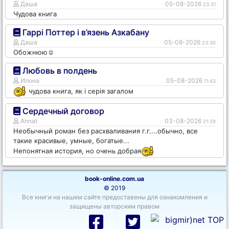
Даша
05-08-2026
23:31
Чудова книга
Гаррі Поттер і в’язень Азкабану
Даша
05-08-2026
23:30
Обожнюю☺️
Любовь в полдень
Илона
05-08-2026
11:43
чудова книга, як і серія загалом
Сердечный договор
Annat
03-08-2026
21:29
Необычный роман без расхваливания г.г....обычно, все
такие красивые, умные, богатые...
Непонятная история, но очень добрая
book-online.com.ua
© 2019
Все книги на нашем сайте предоставены для ознакомления и
защищены авторским правом