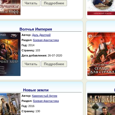
Читать
Подробнее
Волчья Империя
Автор:
Даль Дмитрий
Раздел:
Боевая фантастика
Год:
2014
Страниц:
103
Дата добавления:
26-07-2020
Читать
Подробнее
Новые земли
Автор:
Каменистый Артем
Раздел:
Боевая фантастика
Год:
2016
Страниц:
130