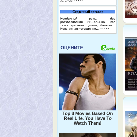
загалом
>>>>>
Сердечный договор
Необычный роман без
расхваливания г.г....обычно, все
такие красивые, умные, богатые...
Непонятная история, но...
>>>>>
ОЦЕНИТЕ
Top 8 Movies Based On
Real Life. You Have To
Watch Them!