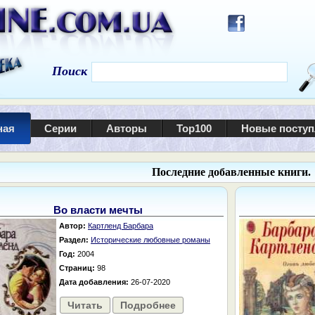
Поиск
ная
Серии
Авторы
Top100
Новые посту
Последние добавленные книги.
Во власти мечты
Автор:
Картленд Барбара
Раздел:
Исторические любовные романы
Год:
2004
Страниц:
98
Дата добавления:
26-07-2020
Читать
Подробнее