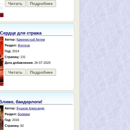
Читать
Подробнее
Сердце для стража
Автор:
Каменистый Артем
Раздел:
Фэнтези
Год:
2014
Страниц:
131
Дата добавления:
26-07-2020
Читать
Подробнее
Ближе, бандерлоги!
Автор:
Бушков Александр
Раздел:
Боевики
Год:
2016
Страниц:
82