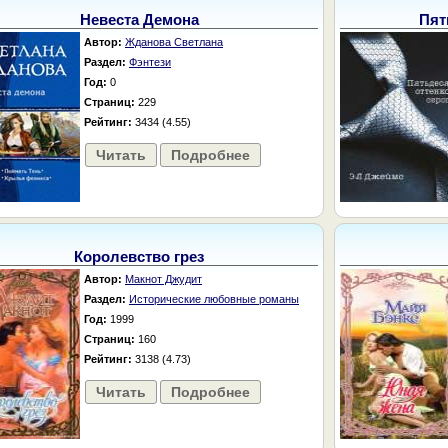
Невеста Демона
Пят
Автор:
Жданова Светлана
Раздел:
Фэнтези
Год:
0
Страниц:
229
Рейтинг:
3434 (4.55)
Читать
Подробнее
Королевство грез
Автор:
Макнот Джудит
Раздел:
Исторические любовные романы
Год:
1999
Страниц:
160
Рейтинг:
3138 (4.73)
Читать
Подробнее