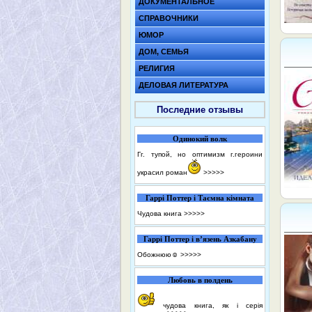
ДОКУМЕНТАЛЬНОЕ
СПРАВОЧНИКИ
ЮМОР
ДОМ, СЕМЬЯ
РЕЛИГИЯ
ДЕЛОВАЯ ЛИТЕРАТУРА
Последние отзывы
Одинокий волк
Гг. тупой, но оптимизм г.героини
украсил роман
>>>>>
Гаррі Поттер і Таємна кімната
Чудова книга
>>>>>
Гаррі Поттер і в’язень Азкабану
Обожнюю☺️
>>>>>
Любовь в полдень
чудова книга, як і серія