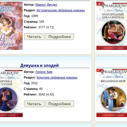
Автор:
Макнот Джудит
Раздел:
Исторические любовные романы
Год:
1999
Страниц:
165
Рейтинг:
3777 (4.71)
Читать
Подробнее
Девушка и злодей
Автор:
Лоренс Ким
Раздел:
Короткие любовные романы
Год:
2011
Страниц:
49
Рейтинг:
3542 (4.42)
Читать
Подробнее