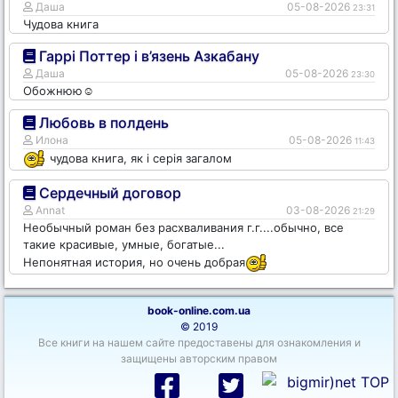
Даша
05-08-2026
23:31
Чудова книга
Гаррі Поттер і в’язень Азкабану
Даша
05-08-2026
23:30
Обожнюю☺️
Любовь в полдень
Илона
05-08-2026
11:43
чудова книга, як і серія загалом
Сердечный договор
Annat
03-08-2026
21:29
Необычный роман без расхваливания г.г....обычно, все
такие красивые, умные, богатые...
Непонятная история, но очень добрая
book-online.com.ua
© 2019
Все книги на нашем сайте предоставены для ознакомления и
защищены авторским правом