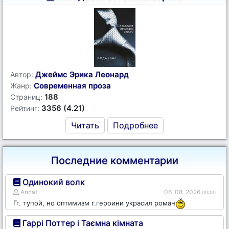
Джеймс Эрика Леонард
Автор:
Современная проза
Жанр:
188
Страниц:
3356 (4.21)
Рейтинг:
Читать
Подробнее
Последние комментарии
Одинокий волк
Annat
06-08-2026
00:00
Гг. тупой, но оптимизм г.героини украсил роман
Гаррі Поттер і Таємна кімната