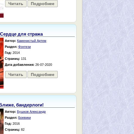
Читать
Подробнее
Сердце для стража
Автор:
Каменистый Артем
Раздел:
Фэнтези
Год:
2014
Страниц:
131
Дата добавления:
26-07-2020
Читать
Подробнее
Ближе, бандерлоги!
Автор:
Бушков Александр
Раздел:
Боевики
Год:
2016
Страниц:
82