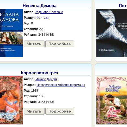
Невеста Демона
Пят
Автор:
Жданова Светлана
Раздел:
Фэнтези
Год:
0
Страниц:
229
Рейтинг:
3434 (4.55)
Читать
Подробнее
Королевство грез
Автор:
Макнот Джудит
Раздел:
Исторические любовные романы
Год:
1999
Страниц:
160
Рейтинг:
3138 (4.73)
Читать
Подробнее