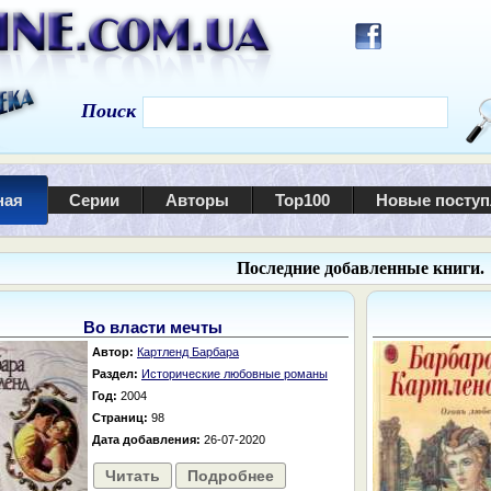
Поиск
ная
Серии
Авторы
Top100
Новые посту
Последние добавленные книги.
Во власти мечты
Автор:
Картленд Барбара
Раздел:
Исторические любовные романы
Год:
2004
Страниц:
98
Дата добавления:
26-07-2020
Читать
Подробнее