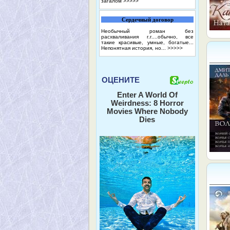
загалом
>>>>>
Сердечный договор
Необычный роман без
расхваливания г.г....обычно, все
такие красивые, умные, богатые...
Непонятная история, но...
>>>>>
ОЦЕНИТЕ
Enter A World Of
Weirdness: 8 Horror
Movies Where Nobody
Dies