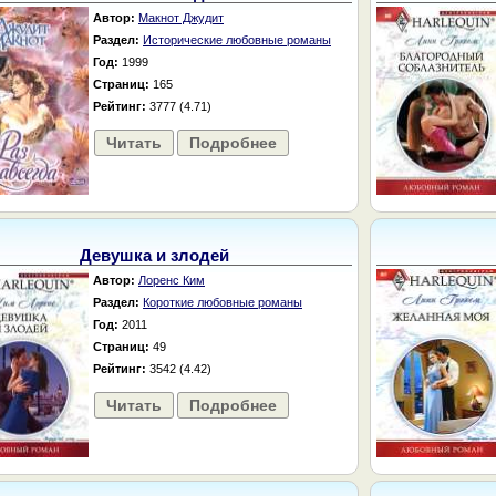
Автор:
Макнот Джудит
Раздел:
Исторические любовные романы
Год:
1999
Страниц:
165
Рейтинг:
3777 (4.71)
Читать
Подробнее
Девушка и злодей
Автор:
Лоренс Ким
Раздел:
Короткие любовные романы
Год:
2011
Страниц:
49
Рейтинг:
3542 (4.42)
Читать
Подробнее