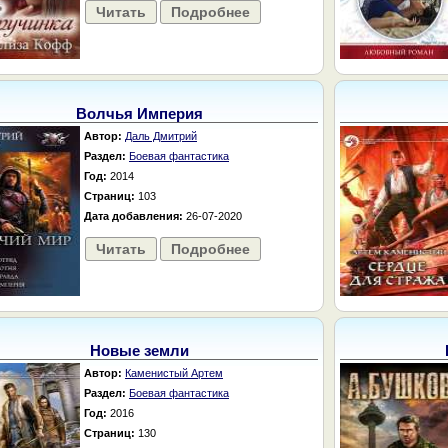
Читать
Подробнее
Волчья Империя
Автор:
Даль Дмитрий
Раздел:
Боевая фантастика
Год:
2014
Страниц:
103
Дата добавления:
26-07-2020
Читать
Подробнее
Новые земли
Автор:
Каменистый Артем
Раздел:
Боевая фантастика
Год:
2016
Страниц:
130