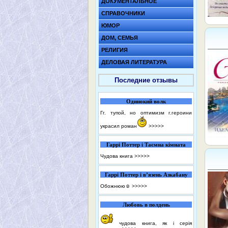
ДОКУМЕНТАЛЬНОЕ
СПРАВОЧНИКИ
ЮМОР
ДОМ, СЕМЬЯ
РЕЛИГИЯ
ДЕЛОВАЯ ЛИТЕРАТУРА
Последние отзывы
Одинокий волк
Гг. тупой, но оптимизм г.героини
украсил роман
>>>>>
Гаррі Поттер і Таємна кімната
Чудова книга
>>>>>
Гаррі Поттер і в’язень Азкабану
Обожнюю☺️
>>>>>
Любовь в полдень
чудова книга, як і серія