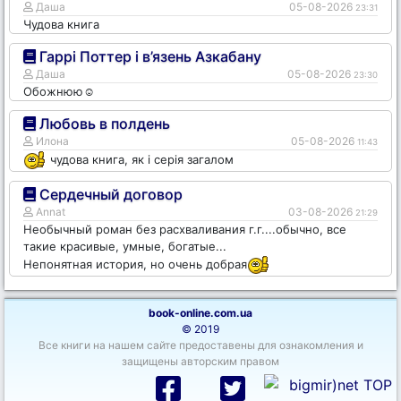
Даша
05-08-2026
23:31
Чудова книга
Гаррі Поттер і в’язень Азкабану
Даша
05-08-2026
23:30
Обожнюю☺️
Любовь в полдень
Илона
05-08-2026
11:43
чудова книга, як і серія загалом
Сердечный договор
Annat
03-08-2026
21:29
Необычный роман без расхваливания г.г....обычно, все
такие красивые, умные, богатые...
Непонятная история, но очень добрая
book-online.com.ua
© 2019
Все книги на нашем сайте предоставены для ознакомления и
защищены авторским правом