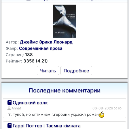
Джеймс Эрика Леонард
Автор:
Современная проза
Жанр:
188
Страниц:
3356 (4.21)
Рейтинг:
Читать
Подробнее
Последние комментарии
Одинокий волк
Annat
06-08-2026
00:00
Гг. тупой, но оптимизм г.героини украсил роман
Гаррі Поттер і Таємна кімната