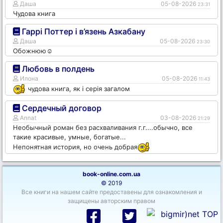
Даша
05-08-2026
23:31
Чудова книга
Гаррі Поттер і в’язень Азкабану
Даша
05-08-2026
23:30
Обожнюю☺️
Любовь в полдень
Илона
05-08-2026
11:43
чудова книга, як і серія загалом
Сердечный договор
Annat
03-08-2026
21:29
Необычный роман без расхваливания г.г....обычно, все
такие красивые, умные, богатые...
Непонятная история, но очень добрая
book-online.com.ua
© 2019
Все книги на нашем сайте предоставены для ознакомления и
защищены авторским правом