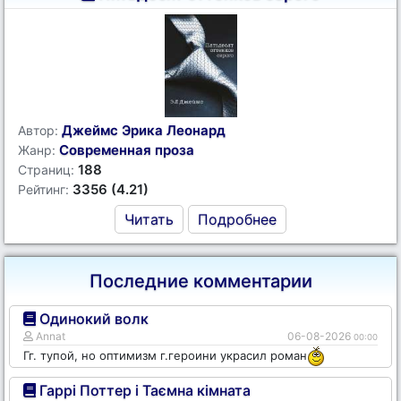
Джеймс Эрика Леонард
Автор:
Современная проза
Жанр:
188
Страниц:
3356 (4.21)
Рейтинг:
Читать
Подробнее
Последние комментарии
Одинокий волк
Annat
06-08-2026
00:00
Гг. тупой, но оптимизм г.героини украсил роман
Гаррі Поттер і Таємна кімната