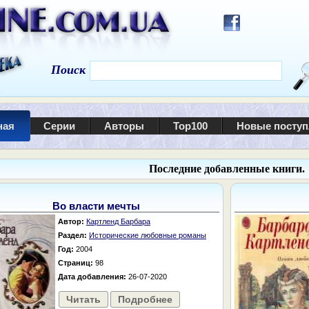
Поиск
ная
Серии
Авторы
Top100
Новые посту
Последние добавленные книги.
Во власти мечты
Автор:
Картленд Барбара
Раздел:
Исторические любовные романы
Год:
2004
Страниц:
98
Дата добавления:
26-07-2020
Читать
Подробнее