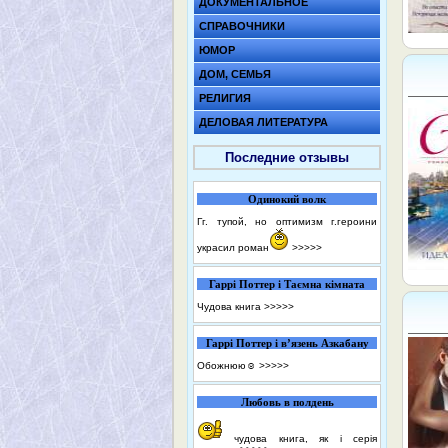
ДОКУМЕНТАЛЬНОЕ
СПРАВОЧНИКИ
ЮМОР
ДОМ, СЕМЬЯ
РЕЛИГИЯ
ДЕЛОВАЯ ЛИТЕРАТУРА
Последние отзывы
Одинокий волк
Гг. тупой, но оптимизм г.героини
украсил роман
>>>>>
Гаррі Поттер і Таємна кімната
Чудова книга
>>>>>
Гаррі Поттер і в’язень Азкабану
Обожнюю☺️
>>>>>
Любовь в полдень
чудова книга, як і серія