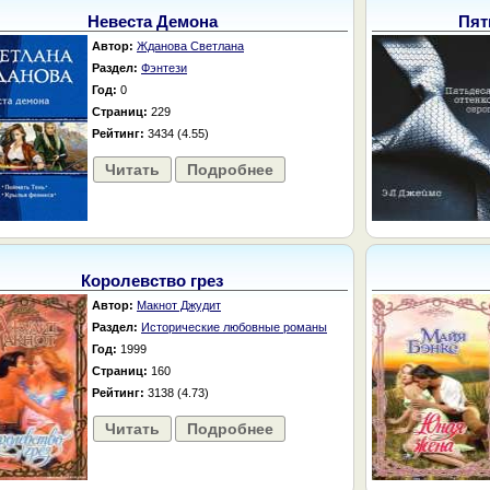
Невеста Демона
Пят
Автор:
Жданова Светлана
Раздел:
Фэнтези
Год:
0
Страниц:
229
Рейтинг:
3434 (4.55)
Читать
Подробнее
Королевство грез
Автор:
Макнот Джудит
Раздел:
Исторические любовные романы
Год:
1999
Страниц:
160
Рейтинг:
3138 (4.73)
Читать
Подробнее