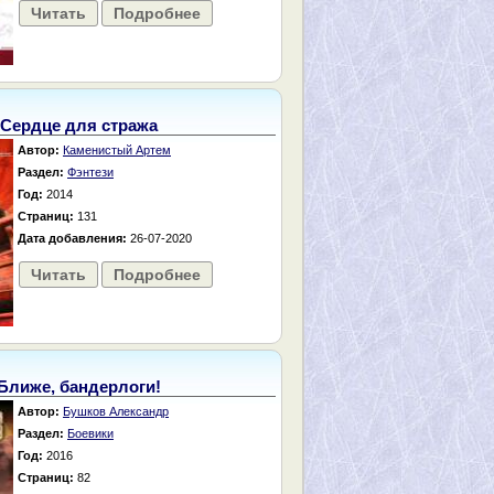
Читать
Подробнее
Сердце для стража
Автор:
Каменистый Артем
Раздел:
Фэнтези
Год:
2014
Страниц:
131
Дата добавления:
26-07-2020
Читать
Подробнее
Ближе, бандерлоги!
Автор:
Бушков Александр
Раздел:
Боевики
Год:
2016
Страниц:
82