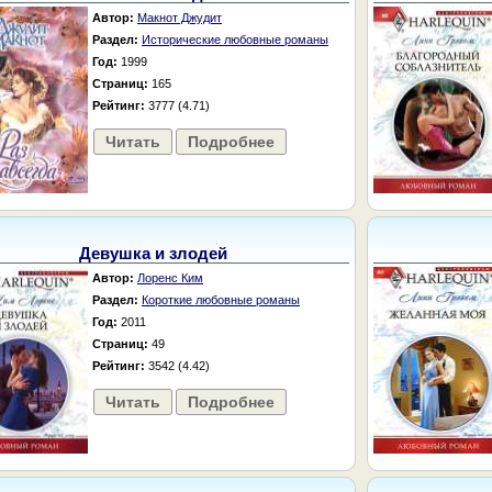
Автор:
Макнот Джудит
Раздел:
Исторические любовные романы
Год:
1999
Страниц:
165
Рейтинг:
3777 (4.71)
Читать
Подробнее
Девушка и злодей
Автор:
Лоренс Ким
Раздел:
Короткие любовные романы
Год:
2011
Страниц:
49
Рейтинг:
3542 (4.42)
Читать
Подробнее