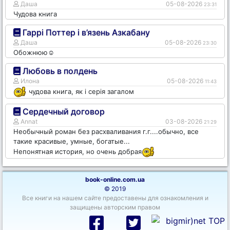
Даша
05-08-2026
23:31
Чудова книга
Гаррі Поттер і в’язень Азкабану
Даша
05-08-2026
23:30
Обожнюю☺️
Любовь в полдень
Илона
05-08-2026
11:43
чудова книга, як і серія загалом
Сердечный договор
Annat
03-08-2026
21:29
Необычный роман без расхваливания г.г....обычно, все
такие красивые, умные, богатые...
Непонятная история, но очень добрая
book-online.com.ua
© 2019
Все книги на нашем сайте предоставены для ознакомления и
защищены авторским правом