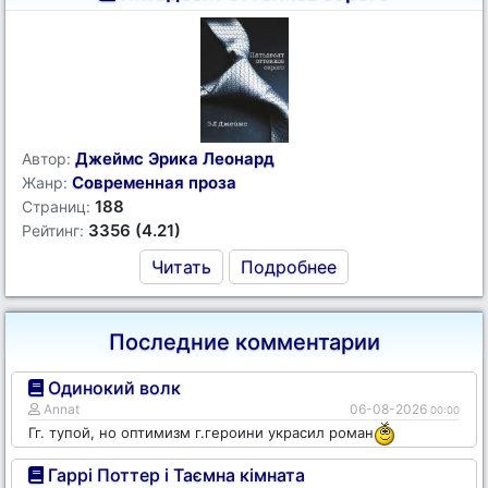
Джеймс Эрика Леонард
Автор:
Современная проза
Жанр:
188
Страниц:
3356 (4.21)
Рейтинг:
Читать
Подробнее
Последние комментарии
Одинокий волк
Annat
06-08-2026
00:00
Гг. тупой, но оптимизм г.героини украсил роман
Гаррі Поттер і Таємна кімната