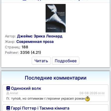
Джеймс Эрика Леонард
Автор:
Современная проза
Жанр:
188
Страниц:
3356 (4.21)
Рейтинг:
Читать
Подробнее
Последние комментарии
Одинокий волк
Annat
06-08-2026
00:00
Гг. тупой, но оптимизм г.героини украсил роман
Гаррі Поттер і Таємна кімната