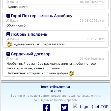
Даша
05-08-2026
23:31
Чудова книга
Гаррі Поттер і в’язень Азкабану
Даша
05-08-2026
23:30
Обожнюю☺️
Любовь в полдень
Илона
05-08-2026
11:43
чудова книга, як і серія загалом
Сердечный договор
Annat
03-08-2026
21:29
Необычный роман без расхваливания г.г....обычно, все
такие красивые, умные, богатые...
Непонятная история, но очень добрая
book-online.com.ua
© 2019
Все книги на нашем сайте предоставены для ознакомления и
защищены авторским правом