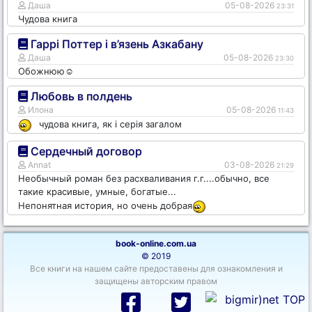
Даша
05-08-2026
23:31
Чудова книга
Гаррі Поттер і в’язень Азкабану
Даша
05-08-2026
23:30
Обожнюю☺️
Любовь в полдень
Илона
05-08-2026
11:43
чудова книга, як і серія загалом
Сердечный договор
Annat
03-08-2026
21:29
Необычный роман без расхваливания г.г....обычно, все
такие красивые, умные, богатые...
Непонятная история, но очень добрая
book-online.com.ua
© 2019
Все книги на нашем сайте предоставены для ознакомления и
защищены авторским правом