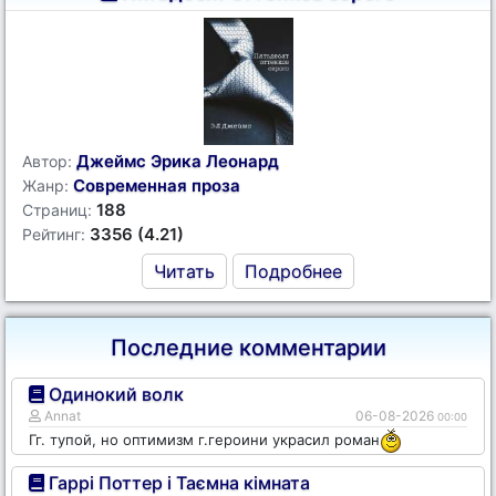
Джеймс Эрика Леонард
Автор:
Современная проза
Жанр:
188
Страниц:
3356 (4.21)
Рейтинг:
Читать
Подробнее
Последние комментарии
Одинокий волк
Annat
06-08-2026
00:00
Гг. тупой, но оптимизм г.героини украсил роман
Гаррі Поттер і Таємна кімната