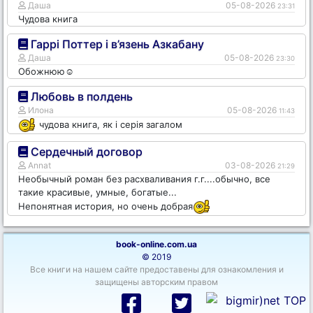
Даша
05-08-2026
23:31
Чудова книга
Гаррі Поттер і в’язень Азкабану
Даша
05-08-2026
23:30
Обожнюю☺️
Любовь в полдень
Илона
05-08-2026
11:43
чудова книга, як і серія загалом
Сердечный договор
Annat
03-08-2026
21:29
Необычный роман без расхваливания г.г....обычно, все
такие красивые, умные, богатые...
Непонятная история, но очень добрая
book-online.com.ua
© 2019
Все книги на нашем сайте предоставены для ознакомления и
защищены авторским правом