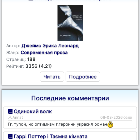
Джеймс Эрика Леонард
Автор:
Современная проза
Жанр:
188
Страниц:
3356 (4.21)
Рейтинг:
Читать
Подробнее
Последние комментарии
Одинокий волк
Annat
06-08-2026
00:00
Гг. тупой, но оптимизм г.героини украсил роман
Гаррі Поттер і Таємна кімната