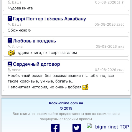
Даша
05-08-2026
23:31
Чудова книга
Гаррі Поттер і в’язень Азкабану
Даша
05-08-2026
23:30
Обожнюю☺️
Любовь в полдень
Илона
05-08-2026
11:43
чудова книга, як і серія загалом
Сердечный договор
Annat
03-08-2026
21:29
Необычный роман без расхваливания г.г....обычно, все
такие красивые, умные, богатые...
Непонятная история, но очень добрая
book-online.com.ua
© 2019
Все книги на нашем сайте предоставены для ознакомления и
защищены авторским правом