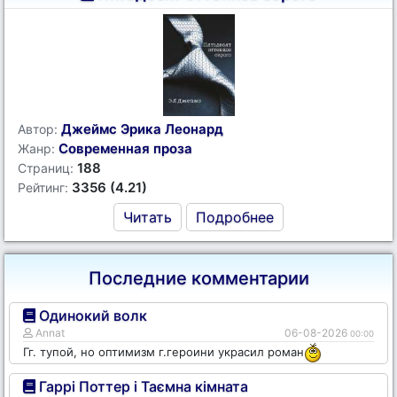
Джеймс Эрика Леонард
Автор:
Современная проза
Жанр:
188
Страниц:
3356 (4.21)
Рейтинг:
Читать
Подробнее
Последние комментарии
Одинокий волк
Annat
06-08-2026
00:00
Гг. тупой, но оптимизм г.героини украсил роман
Гаррі Поттер і Таємна кімната