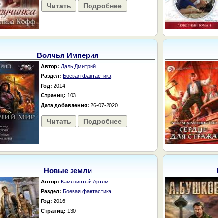
Читать
Подробнее
Волчья Империя
Автор:
Даль Дмитрий
Раздел:
Боевая фантастика
Год:
2014
Страниц:
103
Дата добавления:
26-07-2020
Читать
Подробнее
Новые земли
Автор:
Каменистый Артем
Раздел:
Боевая фантастика
Год:
2016
Страниц:
130