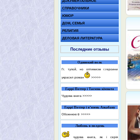
ДОКУМЕНТАЛЬНОЕ
СПРАВОЧНИКИ
ЮМОР
ДОМ, СЕМЬЯ
РЕЛИГИЯ
ДЕЛОВАЯ ЛИТЕРАТУРА
Последние отзывы
Одинокий волк
Гг. тупой, но оптимизм г.героини
украсил роман
>>>>>
Гаррі Поттер і Таємна кімната
Чудова книга
>>>>>
Гаррі Поттер і в’язень Азкабану
Обожнюю☺️
>>>>>
Любовь в полдень
чудова книга, як і серія