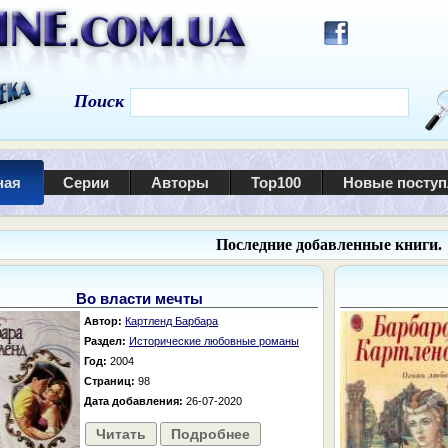
Поиск
ная
Серии
Авторы
Top100
Новые посту
Последние добавленные книги.
Во власти мечты
Автор:
Картленд Барбара
Раздел:
Исторические любовные романы
Год:
2004
Страниц:
98
Дата добавления:
26-07-2020
Читать
Подробнее