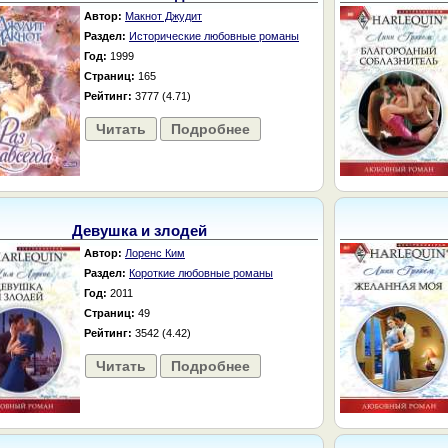
Автор:
Макнот Джудит
Раздел:
Исторические любовные романы
Год:
1999
Страниц:
165
Рейтинг:
3777 (4.71)
Читать
Подробнее
Девушка и злодей
Автор:
Лоренс Ким
Раздел:
Короткие любовные романы
Год:
2011
Страниц:
49
Рейтинг:
3542 (4.42)
Читать
Подробнее