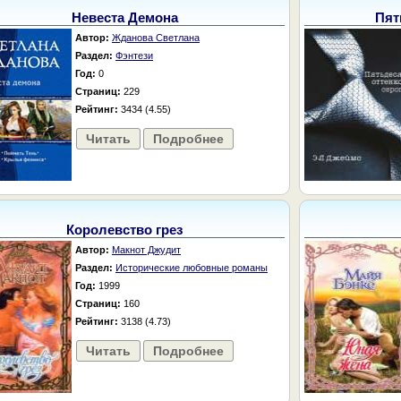
Невеста Демона
Пят
Автор:
Жданова Светлана
Раздел:
Фэнтези
Год:
0
Страниц:
229
Рейтинг:
3434 (4.55)
Читать
Подробнее
Королевство грез
Автор:
Макнот Джудит
Раздел:
Исторические любовные романы
Год:
1999
Страниц:
160
Рейтинг:
3138 (4.73)
Читать
Подробнее