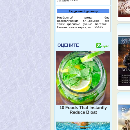
загалом
>>>>>
Сердечный договор
Необычный роман без
расхваливания г.г....обычно, все
такие красивые, умные, богатые...
Непонятная история, но...
>>>>>
ОЦЕНИТЕ
10 Foods That Instantly
Reduce Bloat