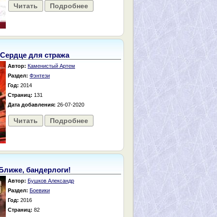
Читать
Подробнее
Сердце для стража
Автор:
Каменистый Артем
Раздел:
Фэнтези
Год:
2014
Страниц:
131
Дата добавления:
26-07-2020
Читать
Подробнее
Ближе, бандерлоги!
Автор:
Бушков Александр
Раздел:
Боевики
Год:
2016
Страниц:
82