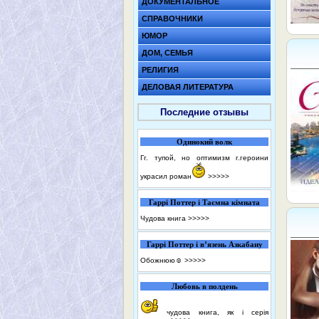
ДОКУМЕНТАЛЬНОЕ
СПРАВОЧНИКИ
ЮМОР
ДОМ, СЕМЬЯ
РЕЛИГИЯ
ДЕЛОВАЯ ЛИТЕРАТУРА
Последние отзывы
Одинокий волк
Гг. тупой, но оптимизм г.героини
украсил роман
>>>>>
Гаррі Поттер і Таємна кімната
Чудова книга
>>>>>
Гаррі Поттер і в’язень Азкабану
Обожнюю☺️
>>>>>
Любовь в полдень
чудова книга, як і серія