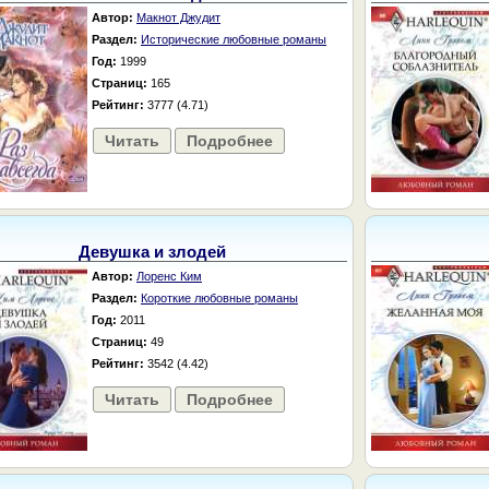
Автор:
Макнот Джудит
Раздел:
Исторические любовные романы
Год:
1999
Страниц:
165
Рейтинг:
3777 (4.71)
Читать
Подробнее
Девушка и злодей
Автор:
Лоренс Ким
Раздел:
Короткие любовные романы
Год:
2011
Страниц:
49
Рейтинг:
3542 (4.42)
Читать
Подробнее