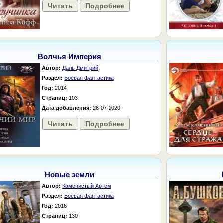
Читать
Подробнее
Волчья Империя
Автор:
Даль Дмитрий
Раздел:
Боевая фантастика
Год:
2014
Страниц:
103
Дата добавления:
26-07-2020
Читать
Подробнее
Новые земли
Автор:
Каменистый Артем
Раздел:
Боевая фантастика
Год:
2016
Страниц:
130