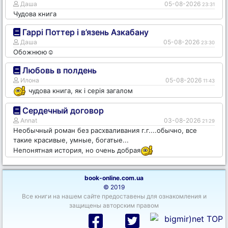
Даша
05-08-2026
23:31
Чудова книга
Гаррі Поттер і в’язень Азкабану
Даша
05-08-2026
23:30
Обожнюю☺️
Любовь в полдень
Илона
05-08-2026
11:43
чудова книга, як і серія загалом
Сердечный договор
Annat
03-08-2026
21:29
Необычный роман без расхваливания г.г....обычно, все
такие красивые, умные, богатые...
Непонятная история, но очень добрая
book-online.com.ua
© 2019
Все книги на нашем сайте предоставены для ознакомления и
защищены авторским правом