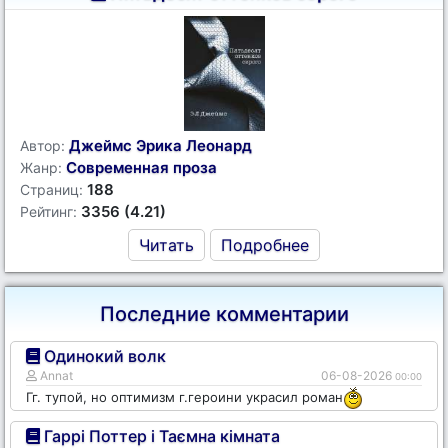
Джеймс Эрика Леонард
Автор:
Современная проза
Жанр:
188
Страниц:
3356 (4.21)
Рейтинг:
Читать
Подробнее
Последние комментарии
Одинокий волк
Annat
06-08-2026
00:00
Гг. тупой, но оптимизм г.героини украсил роман
Гаррі Поттер і Таємна кімната