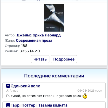
Джеймс Эрика Леонард
Автор:
Современная проза
Жанр:
188
Страниц:
3356 (4.21)
Рейтинг:
Читать
Подробнее
Последние комментарии
Одинокий волк
Annat
06-08-2026
00:00
Гг. тупой, но оптимизм г.героини украсил роман
Гаррі Поттер і Таємна кімната