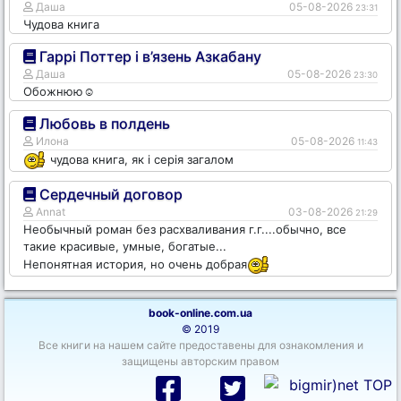
Даша
05-08-2026
23:31
Чудова книга
Гаррі Поттер і в’язень Азкабану
Даша
05-08-2026
23:30
Обожнюю☺️
Любовь в полдень
Илона
05-08-2026
11:43
чудова книга, як і серія загалом
Сердечный договор
Annat
03-08-2026
21:29
Необычный роман без расхваливания г.г....обычно, все
такие красивые, умные, богатые...
Непонятная история, но очень добрая
book-online.com.ua
© 2019
Все книги на нашем сайте предоставены для ознакомления и
защищены авторским правом