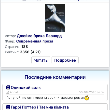
Джеймс Эрика Леонард
Автор:
Современная проза
Жанр:
188
Страниц:
3356 (4.21)
Рейтинг:
Читать
Подробнее
Последние комментарии
Одинокий волк
Annat
06-08-2026
00:00
Гг. тупой, но оптимизм г.героини украсил роман
Гаррі Поттер і Таємна кімната