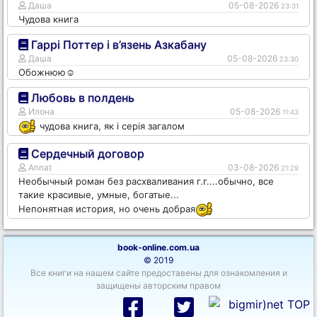
Даша
05-08-2026
23:31
Чудова книга
Гаррі Поттер і в’язень Азкабану
Даша
05-08-2026
23:30
Обожнюю☺️
Любовь в полдень
Илона
05-08-2026
11:43
чудова книга, як і серія загалом
Сердечный договор
Annat
03-08-2026
21:29
Необычный роман без расхваливания г.г....обычно, все
такие красивые, умные, богатые...
Непонятная история, но очень добрая
book-online.com.ua
© 2019
Все книги на нашем сайте предоставены для ознакомления и
защищены авторским правом