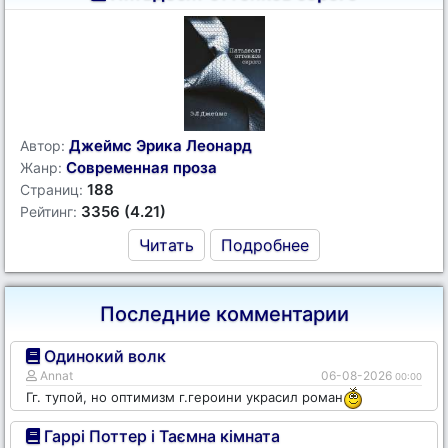
Джеймс Эрика Леонард
Автор:
Современная проза
Жанр:
188
Страниц:
3356 (4.21)
Рейтинг:
Читать
Подробнее
Последние комментарии
Одинокий волк
Annat
06-08-2026
00:00
Гг. тупой, но оптимизм г.героини украсил роман
Гаррі Поттер і Таємна кімната