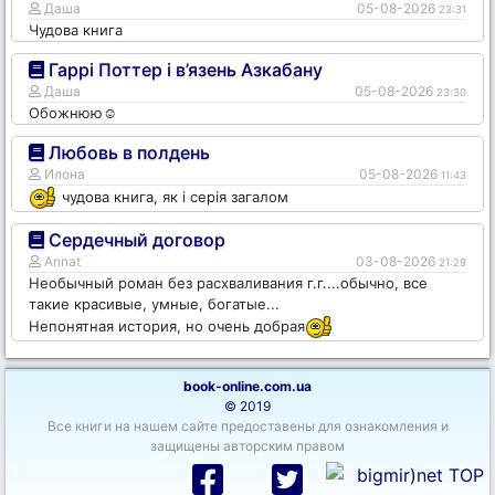
Даша
05-08-2026
23:31
Чудова книга
Гаррі Поттер і в’язень Азкабану
Даша
05-08-2026
23:30
Обожнюю☺️
Любовь в полдень
Илона
05-08-2026
11:43
чудова книга, як і серія загалом
Сердечный договор
Annat
03-08-2026
21:29
Необычный роман без расхваливания г.г....обычно, все
такие красивые, умные, богатые...
Непонятная история, но очень добрая
book-online.com.ua
© 2019
Все книги на нашем сайте предоставены для ознакомления и
защищены авторским правом