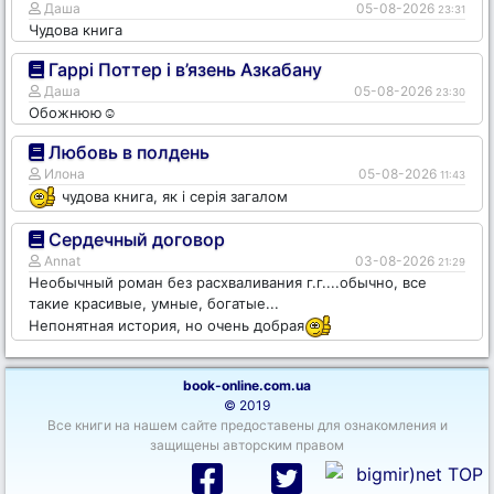
Даша
05-08-2026
23:31
Чудова книга
Гаррі Поттер і в’язень Азкабану
Даша
05-08-2026
23:30
Обожнюю☺️
Любовь в полдень
Илона
05-08-2026
11:43
чудова книга, як і серія загалом
Сердечный договор
Annat
03-08-2026
21:29
Необычный роман без расхваливания г.г....обычно, все
такие красивые, умные, богатые...
Непонятная история, но очень добрая
book-online.com.ua
© 2019
Все книги на нашем сайте предоставены для ознакомления и
защищены авторским правом