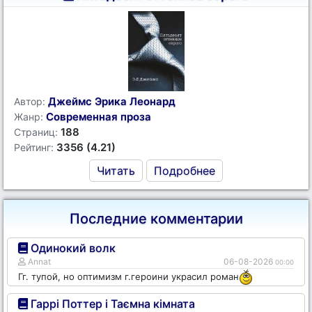
Джеймс Эрика Леонард
Автор:
Современная проза
Жанр:
188
Страниц:
3356 (4.21)
Рейтинг:
Читать
Подробнее
Последние комментарии
Одинокий волк
Annat
06-08-2026
00:00
Гг. тупой, но оптимизм г.героини украсил роман
Гаррі Поттер і Таємна кімната