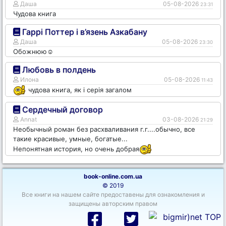
Даша
05-08-2026
23:31
Чудова книга
Гаррі Поттер і в’язень Азкабану
Даша
05-08-2026
23:30
Обожнюю☺️
Любовь в полдень
Илона
05-08-2026
11:43
чудова книга, як і серія загалом
Сердечный договор
Annat
03-08-2026
21:29
Необычный роман без расхваливания г.г....обычно, все
такие красивые, умные, богатые...
Непонятная история, но очень добрая
book-online.com.ua
© 2019
Все книги на нашем сайте предоставены для ознакомления и
защищены авторским правом