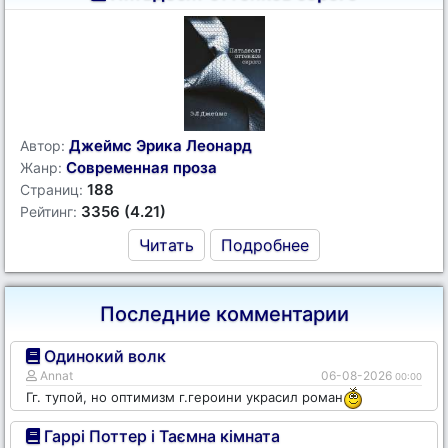
Джеймс Эрика Леонард
Автор:
Современная проза
Жанр:
188
Страниц:
3356 (4.21)
Рейтинг:
Читать
Подробнее
Последние комментарии
Одинокий волк
Annat
06-08-2026
00:00
Гг. тупой, но оптимизм г.героини украсил роман
Гаррі Поттер і Таємна кімната