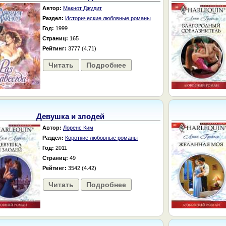
Автор:
Макнот Джудит
Раздел:
Исторические любовные романы
Год:
1999
Страниц:
165
Рейтинг:
3777 (4.71)
Читать
Подробнее
Девушка и злодей
Автор:
Лоренс Ким
Раздел:
Короткие любовные романы
Год:
2011
Страниц:
49
Рейтинг:
3542 (4.42)
Читать
Подробнее