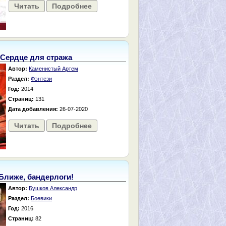
Читать
Подробнее
Сердце для стража
Автор:
Каменистый Артем
Раздел:
Фэнтези
Год:
2014
Страниц:
131
Дата добавления:
26-07-2020
Читать
Подробнее
Ближе, бандерлоги!
Автор:
Бушков Александр
Раздел:
Боевики
Год:
2016
Страниц:
82