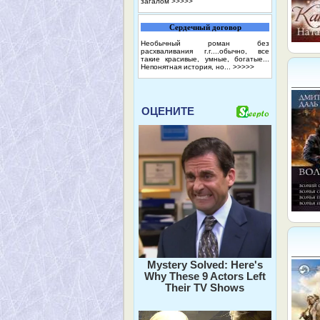
загалом
>>>>>
Сердечный договор
Необычный роман без
расхваливания г.г....обычно, все
такие красивые, умные, богатые...
Непонятная история, но...
>>>>>
ОЦЕНИТЕ
Mystery Solved: Here's
Why These 9 Actors Left
Their TV Shows