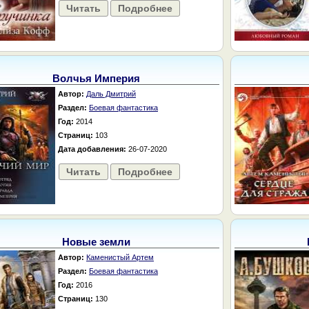
Читать
Подробнее
Волчья Империя
Автор:
Даль Дмитрий
Раздел:
Боевая фантастика
Год:
2014
Страниц:
103
Дата добавления:
26-07-2020
Читать
Подробнее
Новые земли
Автор:
Каменистый Артем
Раздел:
Боевая фантастика
Год:
2016
Страниц:
130