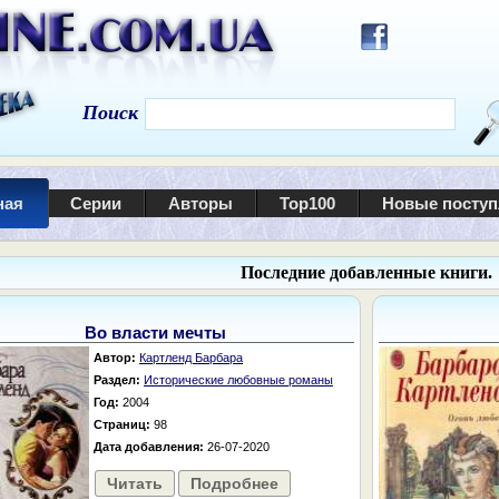
Поиск
ная
Серии
Авторы
Top100
Новые посту
Последние добавленные книги.
Во власти мечты
Автор:
Картленд Барбара
Раздел:
Исторические любовные романы
Год:
2004
Страниц:
98
Дата добавления:
26-07-2020
Читать
Подробнее