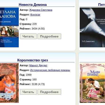
Невеста Демона
Пят
Автор:
Жданова Светлана
Раздел:
Фэнтези
Год:
0
Страниц:
229
Рейтинг:
3434 (4.55)
Читать
Подробнее
Королевство грез
Автор:
Макнот Джудит
Раздел:
Исторические любовные романы
Год:
1999
Страниц:
160
Рейтинг:
3138 (4.73)
Читать
Подробнее