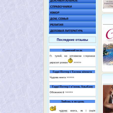
ДОКУМЕНТАЛЬНОЕ
СПРАВОЧНИКИ
ЮМОР
ДОМ, СЕМЬЯ
РЕЛИГИЯ
ДЕЛОВАЯ ЛИТЕРАТУРА
Последние отзывы
Одинокий волк
Гг. тупой, но оптимизм г.героини
украсил роман
>>>>>
Гаррі Поттер і Таємна кімната
Чудова книга
>>>>>
Гаррі Поттер і в’язень Азкабану
Обожнюю☺️
>>>>>
Любовь в полдень
чудова книга, як і серія