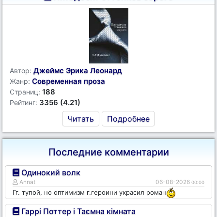
Джеймс Эрика Леонард
Автор:
Современная проза
Жанр:
188
Страниц:
3356 (4.21)
Рейтинг:
Читать
Подробнее
Последние комментарии
Одинокий волк
Annat
06-08-2026
00:00
Гг. тупой, но оптимизм г.героини украсил роман
Гаррі Поттер і Таємна кімната