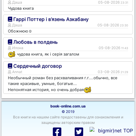
Даша
05-08-2026
23:31
Чудова книга
Гаррі Поттер і в’язень Азкабану
Даша
05-08-2026
23:30
Обожнюю☺️
Любовь в полдень
Илона
05-08-2026
11:43
чудова книга, як і серія загалом
Сердечный договор
Annat
03-08-2026
21:29
Необычный роман без расхваливания г.г....обычно, все
такие красивые, умные, богатые...
Непонятная история, но очень добрая
book-online.com.ua
© 2019
Все книги на нашем сайте предоставены для ознакомления и
защищены авторским правом