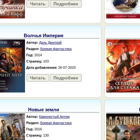
Читать
Подробнее
Волчья Империя
Автор:
Даль Дмитрий
Раздел:
Боевая фантастика
Год:
2014
Страниц:
103
Дата добавления:
26-07-2020
Читать
Подробнее
Новые земли
Автор:
Каменистый Артем
Раздел:
Боевая фантастика
Год:
2016
Страниц:
130