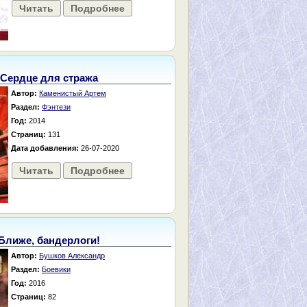
Читать
Подробнее
Сердце для стража
Автор:
Каменистый Артем
Раздел:
Фэнтези
Год:
2014
Страниц:
131
Дата добавления:
26-07-2020
Читать
Подробнее
Ближе, бандерлоги!
Автор:
Бушков Александр
Раздел:
Боевики
Год:
2016
Страниц:
82