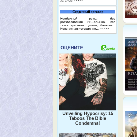
загалом
>>>>>
Сердечный договор
Необычный роман без
расхваливания г.г....обычно, все
такие красивые, умные, богатые...
Непонятная история, но...
>>>>>
ОЦЕНИТЕ
Unveiling Hypocrisy: 15
Taboos The Bible
Condemns!