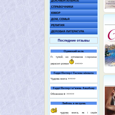
ДОКУМЕНТАЛЬНОЕ
СПРАВОЧНИКИ
ЮМОР
ДОМ, СЕМЬЯ
РЕЛИГИЯ
ДЕЛОВАЯ ЛИТЕРАТУРА
Последние отзывы
Одинокий волк
Гг. тупой, но оптимизм г.героини
украсил роман
>>>>>
Гаррі Поттер і Таємна кімната
Чудова книга
>>>>>
Гаррі Поттер і в’язень Азкабану
Обожнюю☺️
>>>>>
Любовь в полдень
чудова книга, як і серія