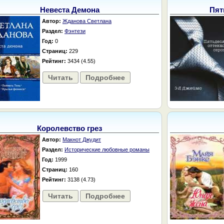
Невеста Демона
Пят
Автор:
Жданова Светлана
Раздел:
Фэнтези
Год:
0
Страниц:
229
Рейтинг:
3434 (4.55)
Читать
Подробнее
Королевство грез
Автор:
Макнот Джудит
Раздел:
Исторические любовные романы
Год:
1999
Страниц:
160
Рейтинг:
3138 (4.73)
Читать
Подробнее