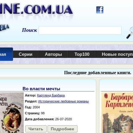
Поиск
ная
Серии
Авторы
Top100
Новые посту
Последние добавленные книги.
Во власти мечты
Автор:
Картленд Барбара
Раздел:
Исторические любовные романы
Год:
2004
Страниц:
98
Дата добавления:
26-07-2020
Читать
Подробнее