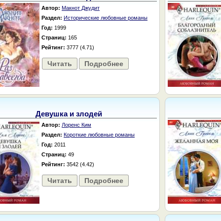
Автор:
Макнот Джудит
Раздел:
Исторические любовные романы
Год:
1999
Страниц:
165
Рейтинг:
3777 (4.71)
Читать
Подробнее
Девушка и злодей
Автор:
Лоренс Ким
Раздел:
Короткие любовные романы
Год:
2011
Страниц:
49
Рейтинг:
3542 (4.42)
Читать
Подробнее