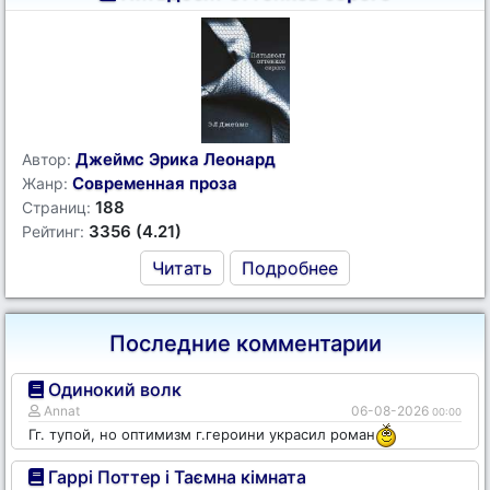
Джеймс Эрика Леонард
Автор:
Современная проза
Жанр:
188
Страниц:
3356 (4.21)
Рейтинг:
Читать
Подробнее
Последние комментарии
Одинокий волк
Annat
06-08-2026
00:00
Гг. тупой, но оптимизм г.героини украсил роман
Гаррі Поттер і Таємна кімната