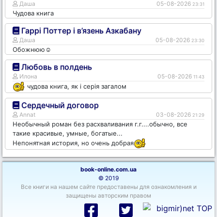
Даша
05-08-2026
23:31
Чудова книга
Гаррі Поттер і в’язень Азкабану
Даша
05-08-2026
23:30
Обожнюю☺️
Любовь в полдень
Илона
05-08-2026
11:43
чудова книга, як і серія загалом
Сердечный договор
Annat
03-08-2026
21:29
Необычный роман без расхваливания г.г....обычно, все
такие красивые, умные, богатые...
Непонятная история, но очень добрая
book-online.com.ua
© 2019
Все книги на нашем сайте предоставены для ознакомления и
защищены авторским правом