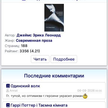
Джеймс Эрика Леонард
Автор:
Современная проза
Жанр:
188
Страниц:
3356 (4.21)
Рейтинг:
Читать
Подробнее
Последние комментарии
Одинокий волк
Annat
06-08-2026
00:00
Гг. тупой, но оптимизм г.героини украсил роман
Гаррі Поттер і Таємна кімната