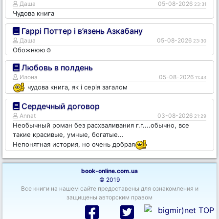
Даша
05-08-2026
23:31
Чудова книга
Гаррі Поттер і в’язень Азкабану
Даша
05-08-2026
23:30
Обожнюю☺️
Любовь в полдень
Илона
05-08-2026
11:43
чудова книга, як і серія загалом
Сердечный договор
Annat
03-08-2026
21:29
Необычный роман без расхваливания г.г....обычно, все
такие красивые, умные, богатые...
Непонятная история, но очень добрая
book-online.com.ua
© 2019
Все книги на нашем сайте предоставены для ознакомления и
защищены авторским правом