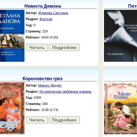
Невеста Демона
Пят
Автор:
Жданова Светлана
Раздел:
Фэнтези
Год:
0
Страниц:
229
Рейтинг:
3434 (4.55)
Читать
Подробнее
Королевство грез
Автор:
Макнот Джудит
Раздел:
Исторические любовные романы
Год:
1999
Страниц:
160
Рейтинг:
3138 (4.73)
Читать
Подробнее