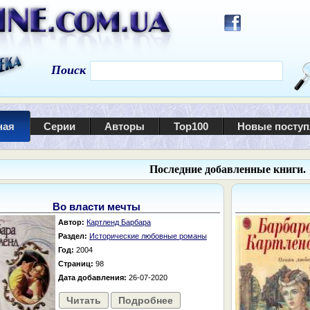
Поиск
ная
Серии
Авторы
Top100
Новые посту
Последние добавленные книги.
Во власти мечты
Автор:
Картленд Барбара
Раздел:
Исторические любовные романы
Год:
2004
Страниц:
98
Дата добавления:
26-07-2020
Читать
Подробнее