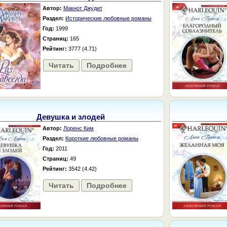
Автор:
Макнот Джудит
Раздел:
Исторические любовные романы
Год:
1999
Страниц:
165
Рейтинг:
3777 (4.71)
Читать
Подробнее
Девушка и злодей
Автор:
Лоренс Ким
Раздел:
Короткие любовные романы
Год:
2011
Страниц:
49
Рейтинг:
3542 (4.42)
Читать
Подробнее