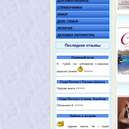
ДОКУМЕНТАЛЬНОЕ
СПРАВОЧНИКИ
ЮМОР
ДОМ, СЕМЬЯ
РЕЛИГИЯ
ДЕЛОВАЯ ЛИТЕРАТУРА
Последние отзывы
Одинокий волк
Гг. тупой, но оптимизм г.героини
украсил роман
>>>>>
Гаррі Поттер і Таємна кімната
Чудова книга
>>>>>
Гаррі Поттер і в’язень Азкабану
Обожнюю☺️
>>>>>
Любовь в полдень
чудова книга, як і серія