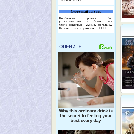
загалом
>>>>>
Сердечный договор
Необычный роман без
расхваливания г.г....обычно, все
такие красивые, умные, богатые...
Непонятная история, но...
>>>>>
ОЦЕНИТЕ
Why this ordinary drink is
the secret to feeling your
best every day