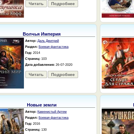
Читать
Подробнее
Волчья Империя
Автор:
Даль Дмитрий
Раздел:
Боевая фантастика
Год:
2014
Страниц:
103
Дата добавления:
26-07-2020
Читать
Подробнее
Новые земли
Автор:
Каменистый Артем
Раздел:
Боевая фантастика
Год:
2016
Страниц:
130