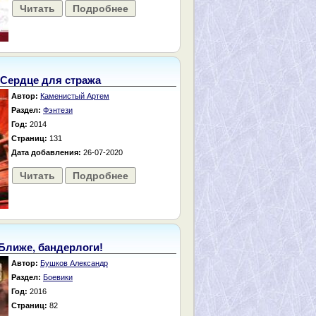
Читать
Подробнее
Сердце для стража
Автор:
Каменистый Артем
Раздел:
Фэнтези
Год:
2014
Страниц:
131
Дата добавления:
26-07-2020
Читать
Подробнее
Ближе, бандерлоги!
Автор:
Бушков Александр
Раздел:
Боевики
Год:
2016
Страниц:
82