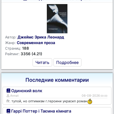
Джеймс Эрика Леонард
Автор:
Современная проза
Жанр:
188
Страниц:
3356 (4.21)
Рейтинг:
Читать
Подробнее
Последние комментарии
Одинокий волк
Annat
06-08-2026
00:00
Гг. тупой, но оптимизм г.героини украсил роман
Гаррі Поттер і Таємна кімната