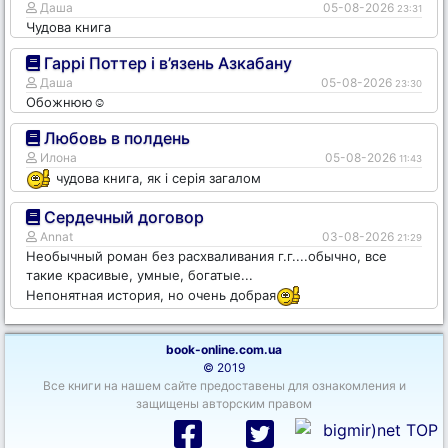
Даша
05-08-2026
23:31
Чудова книга
Гаррі Поттер і в’язень Азкабану
Даша
05-08-2026
23:30
Обожнюю☺️
Любовь в полдень
Илона
05-08-2026
11:43
чудова книга, як і серія загалом
Сердечный договор
Annat
03-08-2026
21:29
Необычный роман без расхваливания г.г....обычно, все
такие красивые, умные, богатые...
Непонятная история, но очень добрая
book-online.com.ua
© 2019
Все книги на нашем сайте предоставены для ознакомления и
защищены авторским правом