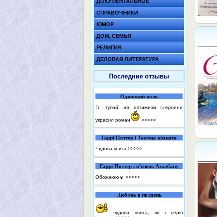
ДОКУМЕНТАЛЬНОЕ
СПРАВОЧНИКИ
ЮМОР
ДОМ, СЕМЬЯ
РЕЛИГИЯ
ДЕЛОВАЯ ЛИТЕРАТУРА
Последние отзывы
Одинокий волк
Гг. тупой, но оптимизм г.героини
украсил роман
>>>>>
Гаррі Поттер і Таємна кімната
Чудова книга
>>>>>
Гаррі Поттер і в’язень Азкабану
Обожнюю☺️
>>>>>
Любовь в полдень
чудова книга, як і серія