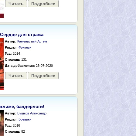
Читать
Подробнее
Сердце для стража
Автор:
Каменистый Артем
Раздел:
Фэнтези
Год:
2014
Страниц:
131
Дата добавления:
26-07-2020
Читать
Подробнее
Ближе, бандерлоги!
Автор:
Бушков Александр
Раздел:
Боевики
Год:
2016
Страниц:
82