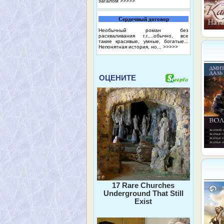
загалом
>>>>>
Сердечный договор
Необычный роман без
расхваливания г.г....обычно, все
такие красивые, умные, богатые...
Непонятная история, но...
>>>>>
ОЦЕНИТЕ
17 Rare Churches
Underground That Still
Exist