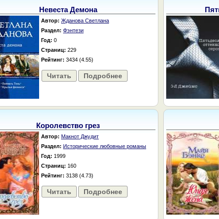
Невеста Демона
Пят
Автор:
Жданова Светлана
Раздел:
Фэнтези
Год:
0
Страниц:
229
Рейтинг:
3434 (4.55)
Читать
Подробнее
Королевство грез
Автор:
Макнот Джудит
Раздел:
Исторические любовные романы
Год:
1999
Страниц:
160
Рейтинг:
3138 (4.73)
Читать
Подробнее