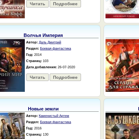
Читать
Подробнее
Волчья Империя
Автор:
Даль Дмитрий
Раздел:
Боевая фантастика
Год:
2014
Страниц:
103
Дата добавления:
26-07-2020
Читать
Подробнее
Новые земли
Автор:
Каменистый Артем
Раздел:
Боевая фантастика
Год:
2016
Страниц:
130