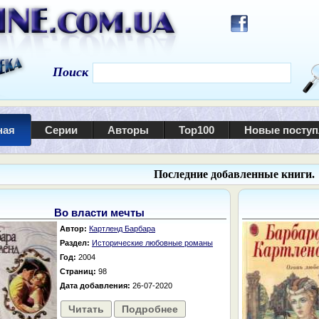
Поиск
ная
Серии
Авторы
Top100
Новые посту
Последние добавленные книги.
Во власти мечты
Автор:
Картленд Барбара
Раздел:
Исторические любовные романы
Год:
2004
Страниц:
98
Дата добавления:
26-07-2020
Читать
Подробнее