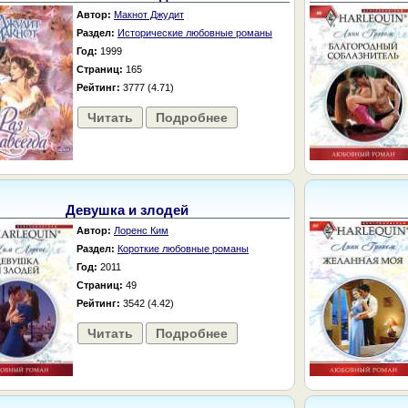
Автор:
Макнот Джудит
Раздел:
Исторические любовные романы
Год:
1999
Страниц:
165
Рейтинг:
3777 (4.71)
Читать
Подробнее
Девушка и злодей
Автор:
Лоренс Ким
Раздел:
Короткие любовные романы
Год:
2011
Страниц:
49
Рейтинг:
3542 (4.42)
Читать
Подробнее