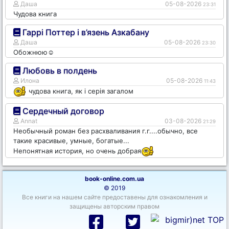
Даша
05-08-2026
23:31
Чудова книга
Гаррі Поттер і в’язень Азкабану
Даша
05-08-2026
23:30
Обожнюю☺️
Любовь в полдень
Илона
05-08-2026
11:43
чудова книга, як і серія загалом
Сердечный договор
Annat
03-08-2026
21:29
Необычный роман без расхваливания г.г....обычно, все
такие красивые, умные, богатые...
Непонятная история, но очень добрая
book-online.com.ua
© 2019
Все книги на нашем сайте предоставены для ознакомления и
защищены авторским правом