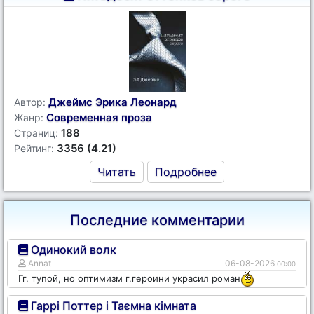
Джеймс Эрика Леонард
Автор:
Современная проза
Жанр:
188
Страниц:
3356 (4.21)
Рейтинг:
Читать
Подробнее
Последние комментарии
Одинокий волк
Annat
06-08-2026
00:00
Гг. тупой, но оптимизм г.героини украсил роман
Гаррі Поттер і Таємна кімната