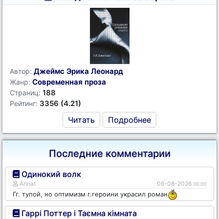
Джеймс Эрика Леонард
Автор:
Современная проза
Жанр:
188
Страниц:
3356 (4.21)
Рейтинг:
Читать
Подробнее
Последние комментарии
Одинокий волк
Annat
06-08-2026
00:00
Гг. тупой, но оптимизм г.героини украсил роман
Гаррі Поттер і Таємна кімната