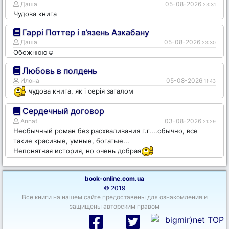
Даша
05-08-2026
23:31
Чудова книга
Гаррі Поттер і в’язень Азкабану
Даша
05-08-2026
23:30
Обожнюю☺️
Любовь в полдень
Илона
05-08-2026
11:43
чудова книга, як і серія загалом
Сердечный договор
Annat
03-08-2026
21:29
Необычный роман без расхваливания г.г....обычно, все
такие красивые, умные, богатые...
Непонятная история, но очень добрая
book-online.com.ua
© 2019
Все книги на нашем сайте предоставены для ознакомления и
защищены авторским правом