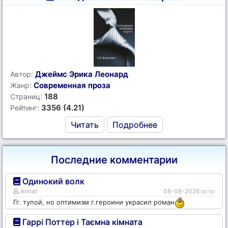
Джеймс Эрика Леонард
Автор:
Современная проза
Жанр:
188
Страниц:
3356 (4.21)
Рейтинг:
Читать
Подробнее
Последние комментарии
Одинокий волк
Annat
06-08-2026
00:00
Гг. тупой, но оптимизм г.героини украсил роман
Гаррі Поттер і Таємна кімната