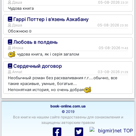
Даша
05-08-2026
23:31
Чудова книга
Гаррі Поттер і в’язень Азкабану
Даша
05-08-2026
23:30
Обожнюю☺️
Любовь в полдень
Илона
05-08-2026
11:43
чудова книга, як і серія загалом
Сердечный договор
Annat
03-08-2026
21:29
Необычный роман без расхваливания г.г....обычно, все
такие красивые, умные, богатые...
Непонятная история, но очень добрая
book-online.com.ua
© 2019
Все книги на нашем сайте предоставены для ознакомления и
защищены авторским правом