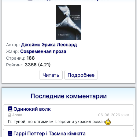
Джеймс Эрика Леонард
Автор:
Современная проза
Жанр:
188
Страниц:
3356 (4.21)
Рейтинг:
Читать
Подробнее
Последние комментарии
Одинокий волк
Annat
06-08-2026
00:00
Гг. тупой, но оптимизм г.героини украсил роман
Гаррі Поттер і Таємна кімната