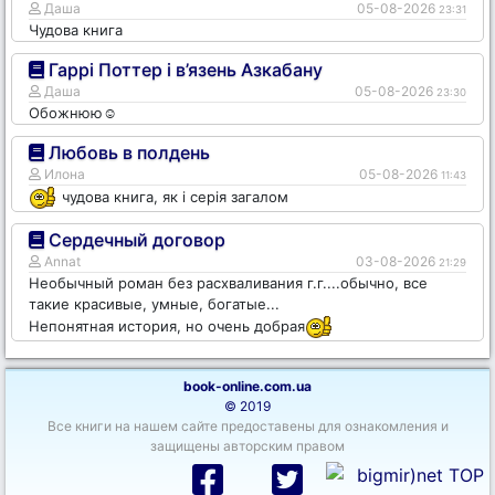
Даша
05-08-2026
23:31
Чудова книга
Гаррі Поттер і в’язень Азкабану
Даша
05-08-2026
23:30
Обожнюю☺️
Любовь в полдень
Илона
05-08-2026
11:43
чудова книга, як і серія загалом
Сердечный договор
Annat
03-08-2026
21:29
Необычный роман без расхваливания г.г....обычно, все
такие красивые, умные, богатые...
Непонятная история, но очень добрая
book-online.com.ua
© 2019
Все книги на нашем сайте предоставены для ознакомления и
защищены авторским правом