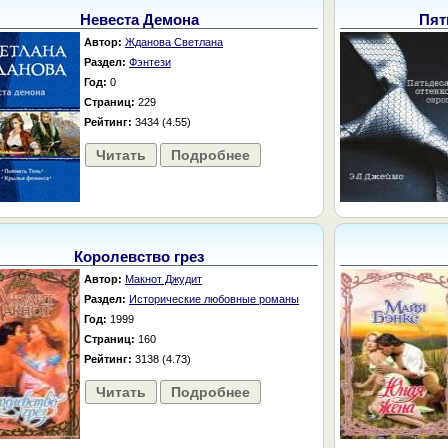
Невеста Демона
Пят
Автор:
Жданова Светлана
Раздел:
Фэнтези
Год:
0
Страниц:
229
Рейтинг:
3434 (4.55)
Читать
Подробнее
Королевство грез
Автор:
Макнот Джудит
Раздел:
Исторические любовные романы
Год:
1999
Страниц:
160
Рейтинг:
3138 (4.73)
Читать
Подробнее