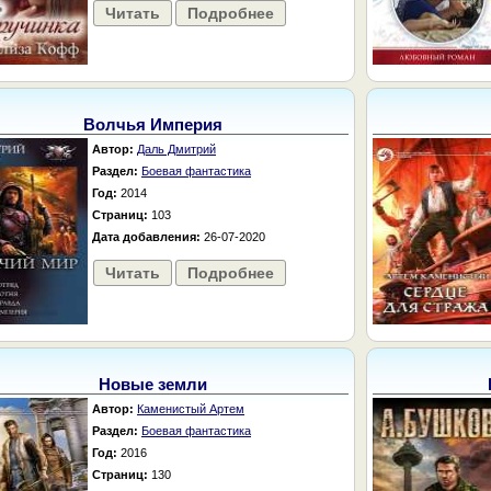
Читать
Подробнее
Волчья Империя
Автор:
Даль Дмитрий
Раздел:
Боевая фантастика
Год:
2014
Страниц:
103
Дата добавления:
26-07-2020
Читать
Подробнее
Новые земли
Автор:
Каменистый Артем
Раздел:
Боевая фантастика
Год:
2016
Страниц:
130