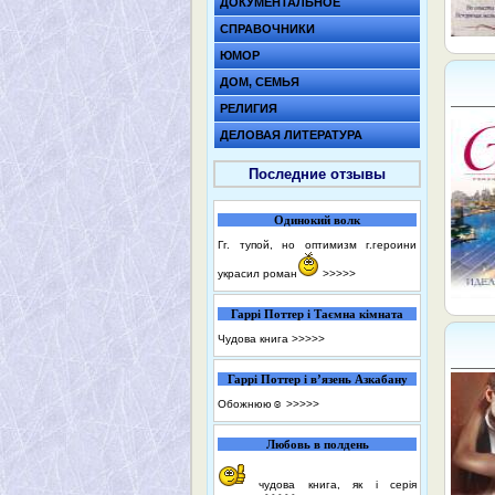
ДОКУМЕНТАЛЬНОЕ
СПРАВОЧНИКИ
ЮМОР
ДОМ, СЕМЬЯ
РЕЛИГИЯ
ДЕЛОВАЯ ЛИТЕРАТУРА
Последние отзывы
Одинокий волк
Гг. тупой, но оптимизм г.героини
украсил роман
>>>>>
Гаррі Поттер і Таємна кімната
Чудова книга
>>>>>
Гаррі Поттер і в’язень Азкабану
Обожнюю☺️
>>>>>
Любовь в полдень
чудова книга, як і серія