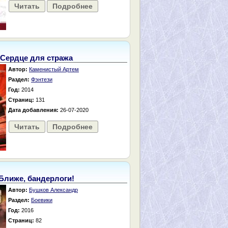
Читать
Подробнее
Сердце для стража
Автор:
Каменистый Артем
Раздел:
Фэнтези
Год:
2014
Страниц:
131
Дата добавления:
26-07-2020
Читать
Подробнее
Ближе, бандерлоги!
Автор:
Бушков Александр
Раздел:
Боевики
Год:
2016
Страниц:
82