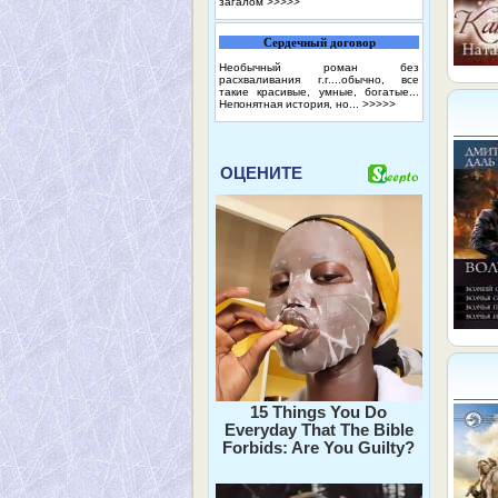
загалом
>>>>>
Сердечный договор
Необычный роман без
расхваливания г.г....обычно, все
такие красивые, умные, богатые...
Непонятная история, но...
>>>>>
ОЦЕНИТЕ
15 Things You Do
Everyday That The Bible
Forbids: Are You Guilty?