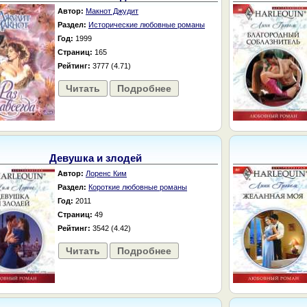
Автор:
Макнот Джудит
Раздел:
Исторические любовные романы
Год:
1999
Страниц:
165
Рейтинг:
3777 (4.71)
Читать
Подробнее
Девушка и злодей
Автор:
Лоренс Ким
Раздел:
Короткие любовные романы
Год:
2011
Страниц:
49
Рейтинг:
3542 (4.42)
Читать
Подробнее