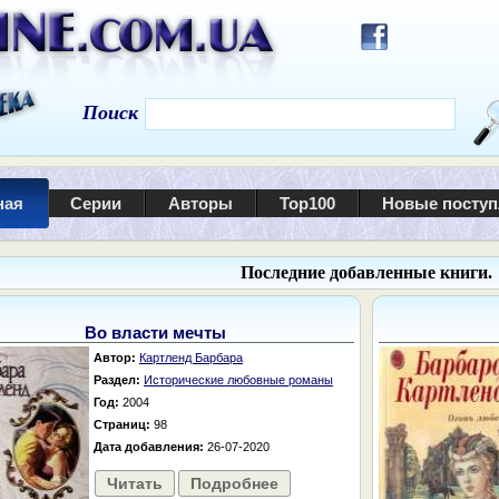
Поиск
ная
Серии
Авторы
Top100
Новые посту
Последние добавленные книги.
Во власти мечты
Автор:
Картленд Барбара
Раздел:
Исторические любовные романы
Год:
2004
Страниц:
98
Дата добавления:
26-07-2020
Читать
Подробнее