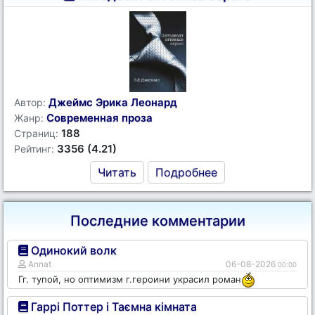
Джеймс Эрика Леонард
Автор:
Современная проза
Жанр:
188
Страниц:
3356 (4.21)
Рейтинг:
Читать
Подробнее
Последние комментарии
Одинокий волк
Annat
06-08-2026
00:00
Гг. тупой, но оптимизм г.героини украсил роман
Гаррі Поттер і Таємна кімната