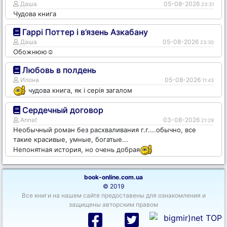
Даша
05-08-2026
23:31
Чудова книга
Гаррі Поттер і в’язень Азкабану
Даша
05-08-2026
23:30
Обожнюю☺️
Любовь в полдень
Илона
05-08-2026
11:43
чудова книга, як і серія загалом
Сердечный договор
Annat
03-08-2026
21:29
Необычный роман без расхваливания г.г....обычно, все
такие красивые, умные, богатые...
Непонятная история, но очень добрая
book-online.com.ua
© 2019
Все книги на нашем сайте предоставены для ознакомления и
защищены авторским правом