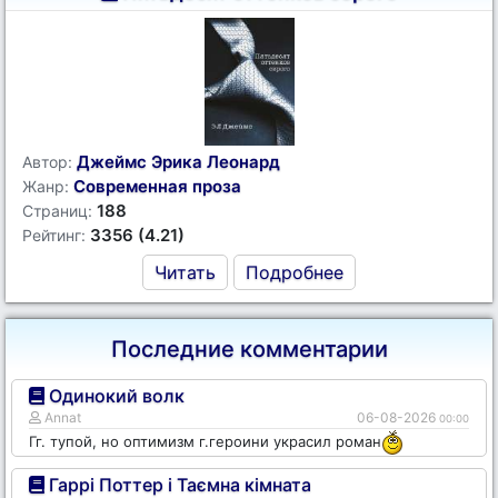
Джеймс Эрика Леонард
Автор:
Современная проза
Жанр:
188
Страниц:
3356 (4.21)
Рейтинг:
Читать
Подробнее
Последние комментарии
Одинокий волк
Annat
06-08-2026
00:00
Гг. тупой, но оптимизм г.героини украсил роман
Гаррі Поттер і Таємна кімната