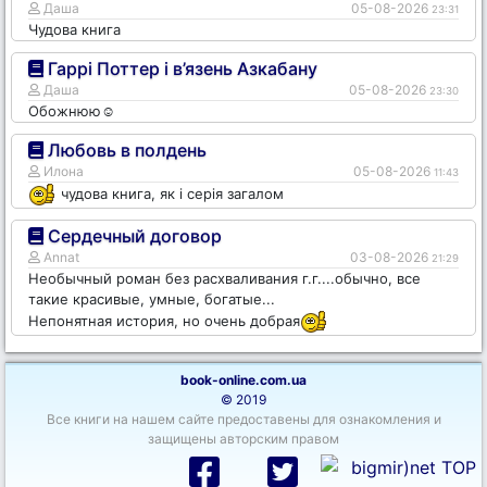
Даша
05-08-2026
23:31
Чудова книга
Гаррі Поттер і в’язень Азкабану
Даша
05-08-2026
23:30
Обожнюю☺️
Любовь в полдень
Илона
05-08-2026
11:43
чудова книга, як і серія загалом
Сердечный договор
Annat
03-08-2026
21:29
Необычный роман без расхваливания г.г....обычно, все
такие красивые, умные, богатые...
Непонятная история, но очень добрая
book-online.com.ua
© 2019
Все книги на нашем сайте предоставены для ознакомления и
защищены авторским правом