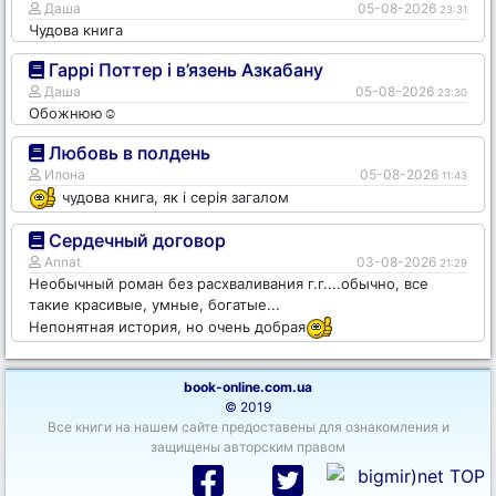
Даша
05-08-2026
23:31
Чудова книга
Гаррі Поттер і в’язень Азкабану
Даша
05-08-2026
23:30
Обожнюю☺️
Любовь в полдень
Илона
05-08-2026
11:43
чудова книга, як і серія загалом
Сердечный договор
Annat
03-08-2026
21:29
Необычный роман без расхваливания г.г....обычно, все
такие красивые, умные, богатые...
Непонятная история, но очень добрая
book-online.com.ua
© 2019
Все книги на нашем сайте предоставены для ознакомления и
защищены авторским правом