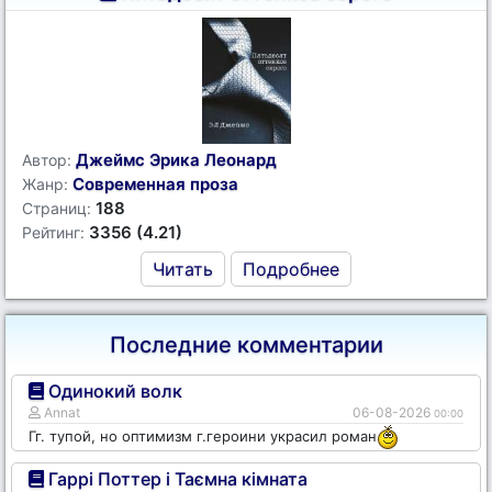
Джеймс Эрика Леонард
Автор:
Современная проза
Жанр:
188
Страниц:
3356 (4.21)
Рейтинг:
Читать
Подробнее
Последние комментарии
Одинокий волк
Annat
06-08-2026
00:00
Гг. тупой, но оптимизм г.героини украсил роман
Гаррі Поттер і Таємна кімната