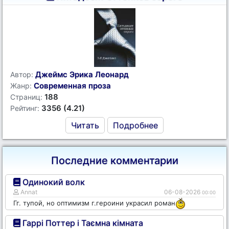
Джеймс Эрика Леонард
Автор:
Современная проза
Жанр:
188
Страниц:
3356 (4.21)
Рейтинг:
Читать
Подробнее
Последние комментарии
Одинокий волк
Annat
06-08-2026
00:00
Гг. тупой, но оптимизм г.героини украсил роман
Гаррі Поттер і Таємна кімната