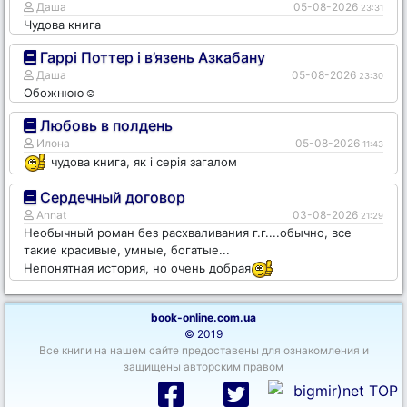
Даша
05-08-2026
23:31
Чудова книга
Гаррі Поттер і в’язень Азкабану
Даша
05-08-2026
23:30
Обожнюю☺️
Любовь в полдень
Илона
05-08-2026
11:43
чудова книга, як і серія загалом
Сердечный договор
Annat
03-08-2026
21:29
Необычный роман без расхваливания г.г....обычно, все
такие красивые, умные, богатые...
Непонятная история, но очень добрая
book-online.com.ua
© 2019
Все книги на нашем сайте предоставены для ознакомления и
защищены авторским правом