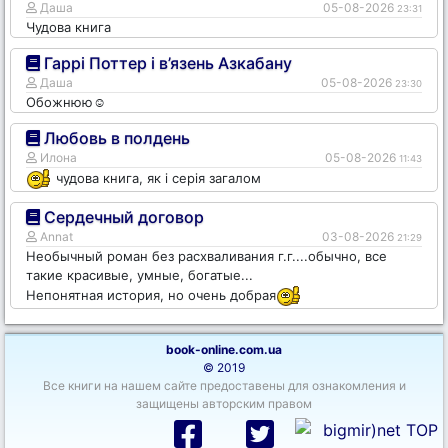
Даша
05-08-2026
23:31
Чудова книга
Гаррі Поттер і в’язень Азкабану
Даша
05-08-2026
23:30
Обожнюю☺️
Любовь в полдень
Илона
05-08-2026
11:43
чудова книга, як і серія загалом
Сердечный договор
Annat
03-08-2026
21:29
Необычный роман без расхваливания г.г....обычно, все
такие красивые, умные, богатые...
Непонятная история, но очень добрая
book-online.com.ua
© 2019
Все книги на нашем сайте предоставены для ознакомления и
защищены авторским правом