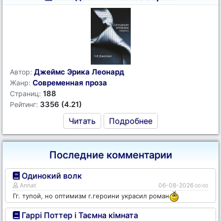
Джеймс Эрика Леонард
Автор:
Современная проза
Жанр:
188
Страниц:
3356 (4.21)
Рейтинг:
Читать
Подробнее
Последние комментарии
Одинокий волк
Annat
06-08-2026
00:00
Гг. тупой, но оптимизм г.героини украсил роман
Гаррі Поттер і Таємна кімната