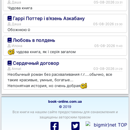
Даша
05-08-2026
23:31
Чудова книга
Гаррі Поттер і в’язень Азкабану
Даша
05-08-2026
23:30
Обожнюю☺️
Любовь в полдень
Илона
05-08-2026
11:43
чудова книга, як і серія загалом
Сердечный договор
Annat
03-08-2026
21:29
Необычный роман без расхваливания г.г....обычно, все
такие красивые, умные, богатые...
Непонятная история, но очень добрая
book-online.com.ua
© 2019
Все книги на нашем сайте предоставены для ознакомления и
защищены авторским правом