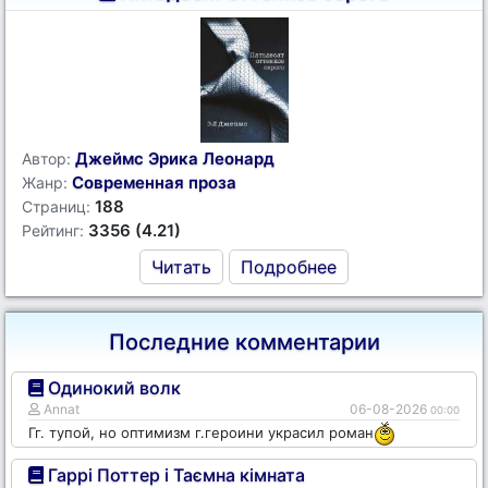
Джеймс Эрика Леонард
Автор:
Современная проза
Жанр:
188
Страниц:
3356 (4.21)
Рейтинг:
Читать
Подробнее
Последние комментарии
Одинокий волк
Annat
06-08-2026
00:00
Гг. тупой, но оптимизм г.героини украсил роман
Гаррі Поттер і Таємна кімната